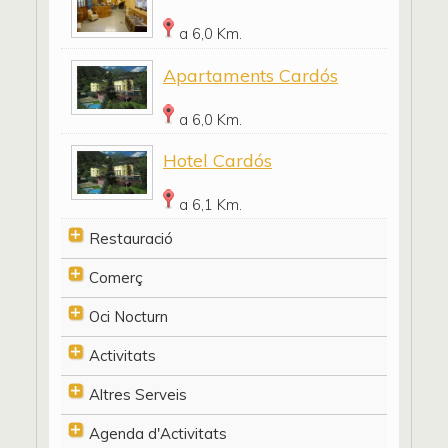
a 6,0 Km.
Apartaments Cardós
a 6,0 Km.
Hotel Cardós
a 6,1 Km.
Restauració
Comerç
Oci Nocturn
Activitats
Altres Serveis
Agenda d'Activitats