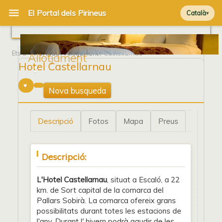
Català
Ets a
Portada
/
Allotjament
/ Castellarnau
Allotjament
Hotel Castellarnau
1
Nova busqueda
Descripció
Fotos
Mapa
Preus
Descripció:
L'Hotel Castellarnau
, situat a Escaló, a 22
km. de Sort capital de la comarca del
Pallars Sobirà. La comarca ofereix grans
possibilitats durant totes les estacions de
l'any. Durant l' hivern podrà gaudir de les