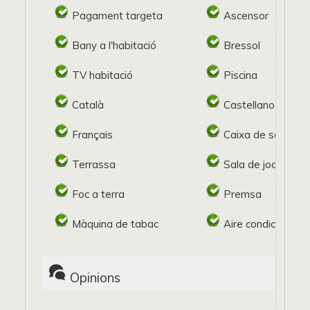
Pagament targeta
Ascensor
Bany a l'habitació
Bressol
TV habitació
Piscina
Català
Castellano
Français
Caixa de seguret
Terrassa
Sala de jocs
Foc a terra
Premsa
Màquina de tabac
Aire condicionat
Opinions