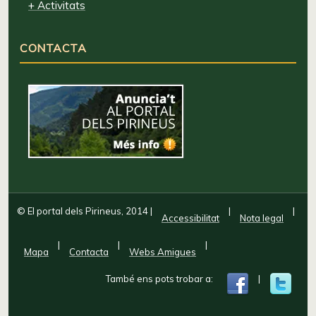
+ Activitats
CONTACTA
© El portal dels Pirineus, 2014
|
|
|
Accessibilitat
Nota legal
|
|
|
Mapa
Contacta
Webs Amigues
També ens pots trobar a:
|