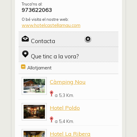
Truca'ns al:
973622063
O bé visita el nostre web:
www.hotelcastellarnau.com
Contacta
Que tinc a la vora?
Allotjament
Càmping Nou
a 5,3 Km.
Hotel Poldo
a 5,4 Km.
Hotel La Ribera