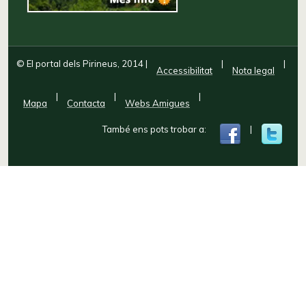
© El portal dels Pirineus, 2014
|
|
|
Accessibilitat
Nota legal
|
|
|
Mapa
Contacta
Webs Amigues
També ens pots trobar a:
|