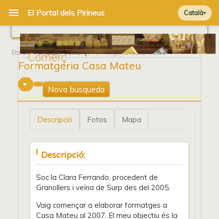
Català
Ets a
Portada
/
Comerç
/ Formatgeria Casa Mateu
Comerç
Formatgeria Casa Mateu
5
Nova busqueda
Descripció
Fotos
Mapa
Descripció:
Soc la Clara Ferrando, procedent de
Granollers i veïna de Surp des del 2005.
Vaig començar a elaborar formatges a
Casa Mateu al 2007. El meu objectiu és la