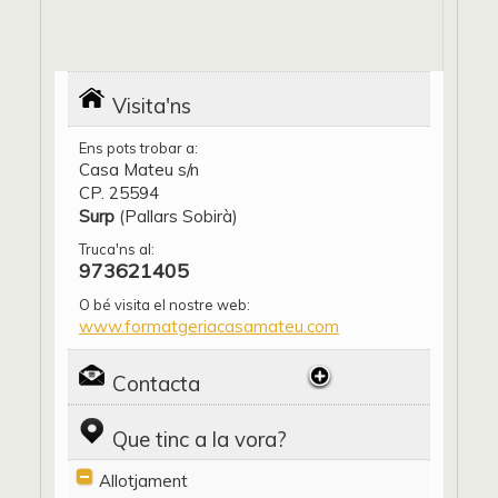
Visita'ns
Ens pots trobar a:
Casa Mateu s/n
CP. 25594
Surp
(Pallars Sobirà)
Truca'ns al:
973621405
O bé visita el nostre web:
www.formatgeriacasamateu.com
Contacta
Que tinc a la vora?
Allotjament