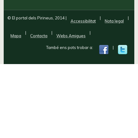
© El portal dels Pirineus, 2014
|
|
|
Accessibilitat
Nota legal
|
|
|
Mapa
Contacta
Webs Amigues
També ens pots trobar a:
|