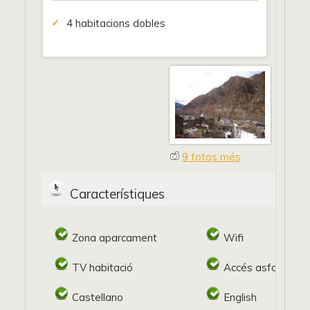
4 habitacions dobles
9 fotos més
Característiques
Zona aparcament
Wifi
TV habitació
Accés asfaltat
Castellano
English