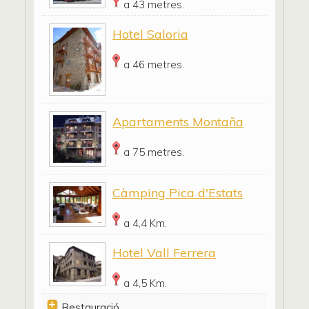
a 43 metres.
Hotel Saloria
a 46 metres.
Apartaments Montaña
a 75 metres.
Càmping Pica d'Estats
a 4,4 Km.
Hotel Vall Ferrera
a 4,5 Km.
Restauració