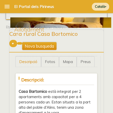
Català
Ets a
Portada
/
Allotjament
/ Casa Bortomico
Allotjament
Casa rural Casa Bortomico
6
Nova busqueda
Descripció
Fotos
Mapa
Preus
Descripció:
Casa Bartomico
està integrat per 2
apartaments amb capacitat per a 4
persones cada un. Estan situats a la part
alta del poble d'Alins, tenim una zona
d'aparcament a la vora.