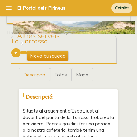
Català
Ets a
Portada
/
Altres serveis
/ La Torrassa
Altres serveis
La Torrassa
0
Nova busqueda
Descripció
Fotos
Mapa
Descripció:
Situats al creuament d'Espot, just al
davant del pantà de la Torrasa, trobareu la
benzinera. Podreu gaudir i fer una parada
a la nostra cafeteria, també tenim una
botiga al seu servei amb objectes i