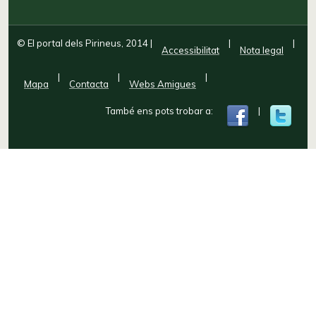
© El portal dels Pirineus, 2014
|
|
|
Accessibilitat
Nota legal
|
|
|
Mapa
Contacta
Webs Amigues
També ens pots trobar a:
|