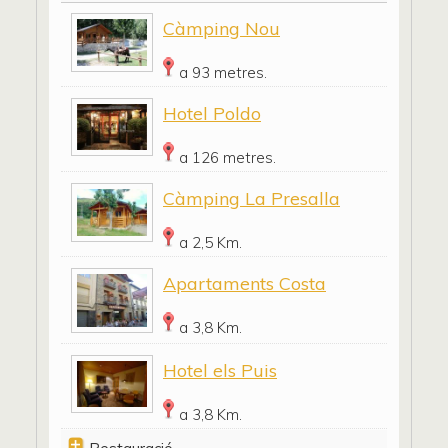
Càmping Nou
a 93 metres.
Hotel Poldo
a 126 metres.
Càmping La Presalla
a 2,5 Km.
Apartaments Costa
a 3,8 Km.
Hotel els Puis
a 3,8 Km.