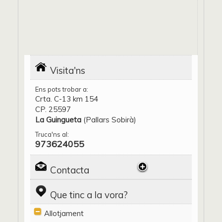
Visita'ns
Ens pots trobar a:
Crta. C-13 km 154
CP. 25597
La Guingueta
(Pallars Sobirà)
Truca'ns al:
973624055
Contacta
Que tinc a la vora?
Allotjament