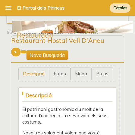
Català
Ets a
Portada
/
Restauració
/ Hostal Vall D'Aneu
Restauració
Restaurant Hostal Vall D'Aneu
0
Nova Busqueda
Descripció
Fotos
Mapa
Preus
Descripció:
El patrimoni gastronòmic diu molt de la
cultura d’una regió. La seva vida els seus
costums…
Nosaltres solament volem que vostè