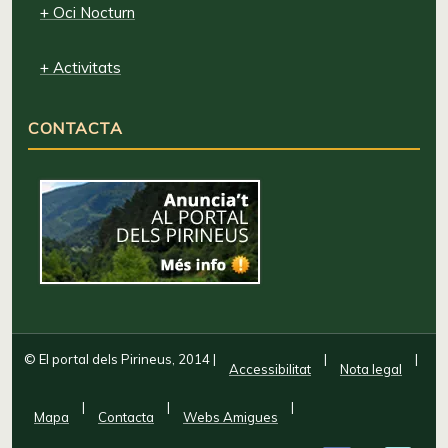
+ Oci Nocturn
+ Activitats
CONTACTA
© El portal dels Pirineus, 2014
|
|
|
Accessibilitat
Nota legal
|
|
|
Mapa
Contacta
Webs Amigues