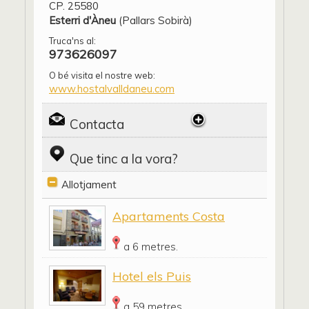
CP. 25580
Esterri d'Àneu
(Pallars Sobirà)
Truca'ns al:
973626097
O bé visita el nostre web:
www.hostalvalldaneu.com
Contacta
Que tinc a la vora?
Allotjament
Apartaments Costa
a 6 metres.
Hotel els Puis
a 59 metres.