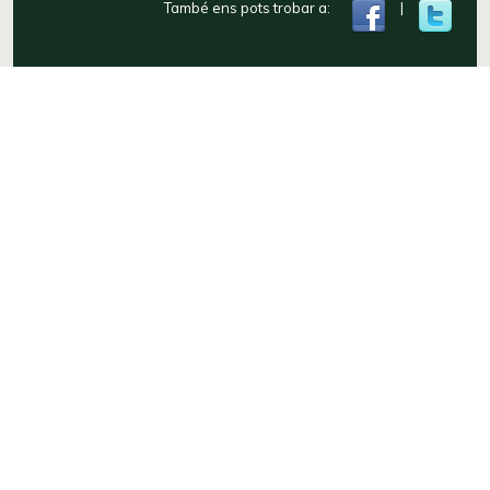
També ens pots trobar a:
|