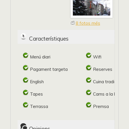
8 fotos més
Característiques
Menú diari
Wifi
Pagament targeta
Reserves
English
Cuina tradicional
Tapes
Carns a la brasa
Terrassa
Premsa
Opinions