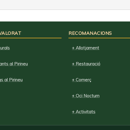
 VALORAT
RECOMANACIONS
urals
+ Allotjament
nts al Pirineu
+ Restauració
 al Pirineu
+ Comerç
+ Oci Nocturn
+ Activitats