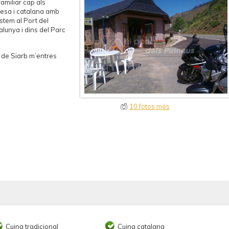
familiar cap als
aresa i catalana amb
stem al Port del
alunya i dins del Parc
ll de Siarb m’entres
10 fotos més
Cuina tradicional
Cuina catalana