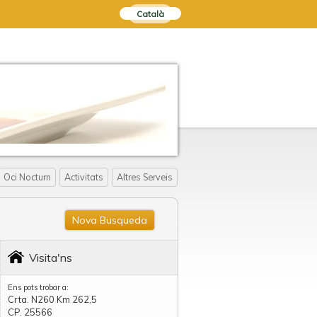
Català
Oci Nocturn
Activitats
Altres Serveis
Nova Busqueda
Visita'ns
Ens pots trobar a:
Crta. N260 Km 262,5
CP. 25566