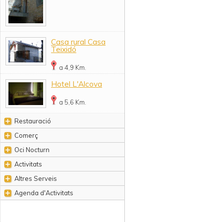
Casa rural Casa
Teixidó
a 4,9 Km.
Hotel L'Alcova
a 5,6 Km.
Restauració
Comerç
Oci Nocturn
Activitats
Altres Serveis
Agenda d'Activitats