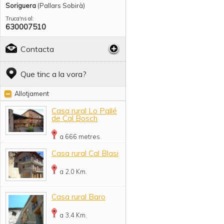
Soriguera
(Pallars Sobirà)
Truca'ns al:
630007510
Contacta
Que tinc a la vora?
Allotjament
Casa rural Lo Pallé
de Cal Bosch
a 666 metres.
Casa rural Cal Blasi
a 2,0 Km.
Casa rural Baro
a 3,4 Km.