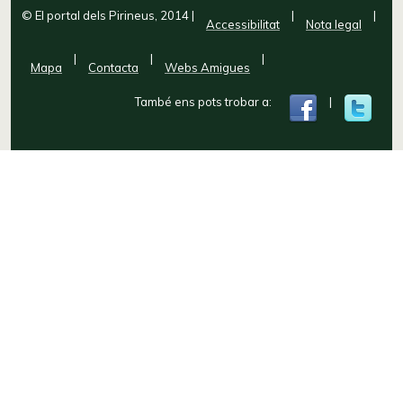
© El portal dels Pirineus, 2014
|
|
|
Accessibilitat
Nota legal
|
|
|
Mapa
Contacta
Webs Amigues
També ens pots trobar a:
|