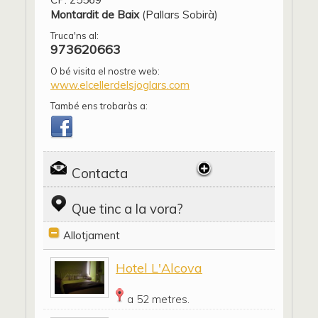
Montardit de Baix
(Pallars Sobirà)
Truca'ns al:
973620663
O bé visita el nostre web:
www.elcellerdelsjoglars.com
També ens trobaràs a:
Contacta
Que tinc a la vora?
Allotjament
Hotel L'Alcova
a 52 metres.