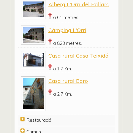
Alberg L'Orri del Pallars
a 61 metres.
Càmping L'Orri
a 823 metres.
Casa rural Casa Teixidó
a 1,7 Km.
Casa rural Baro
a 2,7 Km.
Restauració
Comerç