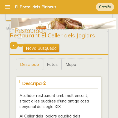
Català
Ets a
Portada
/
Restauració
/ El Celler dels Joglars
Restauració
Restaurant El Celler dels Joglars
20
Nova Busqueda
Descripció
Fotos
Mapa
Descripció:
Acollidor restaurant amb molt encant,
situat a les quadres d'una antiga casa
senyorial del segle XIX.
Al Celler dels Joglars gaudirà dels