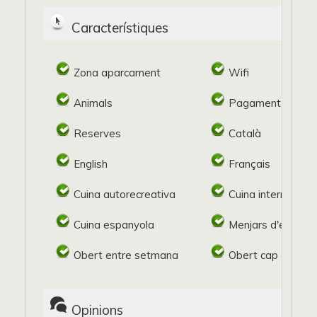
Característiques
Zona aparcament
Wifi
Animals
Pagament target
Reserves
Català
English
Français
Cuina autorecreativa
Cuina internaciona
Cuina espanyola
Menjars d'empre
Obert entre setmana
Obert cap de se
Opinions