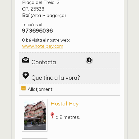
Plaça del Treio, 3
CP. 25528
Boí
(Alta Ribagorça)
Truca'ns al:
973696036
O bé visita el nostre web:
www.hotelpey.com
Contacta
Que tinc a la vora?
Allotjament
Hostal Pey
a 8 metres.