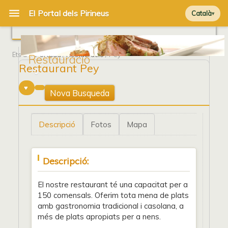
Català
Ets a
Portada
/
Restauració
/ Pey
Restauració
Restaurant Pey
0
Nova Busqueda
Descripció
Fotos
Mapa
Descripció:
El nostre restaurant té una capacitat per a
150 comensals. Oferim tota mena de plats
amb gastronomia tradicional i casolana, a
més de plats apropiats per a nens.