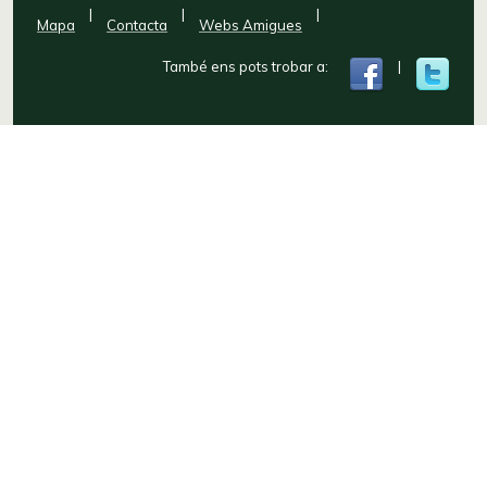
|
|
|
Mapa
Contacta
Webs Amigues
També ens pots trobar a:
|