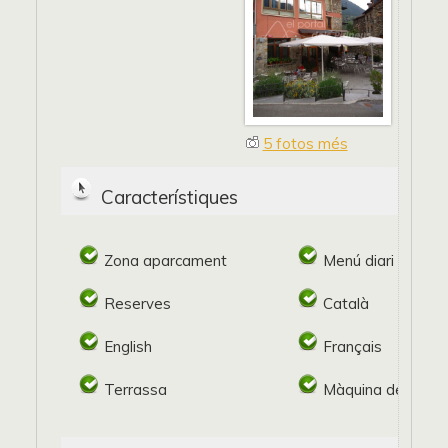
5 fotos més
Característiques
Zona aparcament
Menú diari
Reserves
Català
English
Français
Terrassa
Màquina de tabac