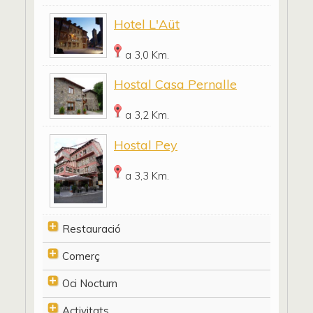
Hotel L'Aüt
a 3,0 Km.
Hostal Casa Pernalle
a 3,2 Km.
Hostal Pey
a 3,3 Km.
Restauració
Comerç
Oci Nocturn
Activitats