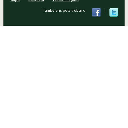
També ens pots trobar a:
|