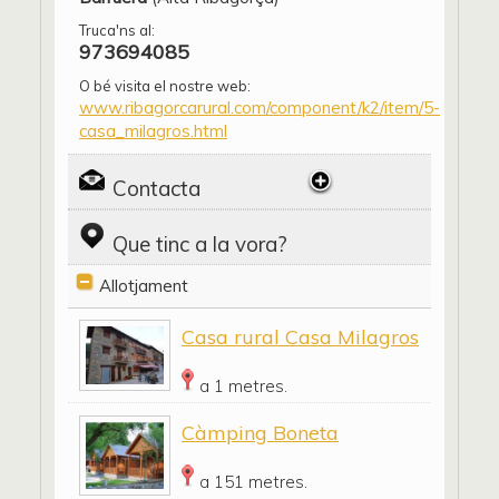
Truca'ns al:
973694085
O bé visita el nostre web:
www.ribagorcarural.com/component/k2/item/5-
casa_milagros.html
Contacta
Que tinc a la vora?
Allotjament
Casa rural Casa Milagros
a 1 metres.
Càmping Boneta
a 151 metres.