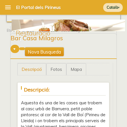
Català
Ets a
Portada
/
Restauració
/ Casa Milagros
Restauració
Bar Casa Milagros
1
Nova Busqueda
Descripció
Fotos
Mapa
Descripció:
Aquesta és una de les cases que trobem
al casc urbà de Barruera, petit poble
pintoresc al cor de la Vall de Boí (Pirineu de
Lleida) i on trobem els principals serveis de
la Vall (ajuntament, benzinera, piscines