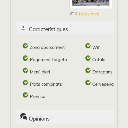
6 fotos més
Característiques
Zona aparcament
Wifi
Pagament targeta
Català
Menú diari
Entrepans freds
Plats combinats
Cerveseria
Premsa
Opinions