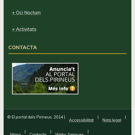
+ Oci Nocturn
+ Activitats
CONTACTA
© El portal dels Pirineus, 2014
|
|
|
Accessibilitat
Nota legal
|
|
|
Mapa
Contacta
Webs Amigues