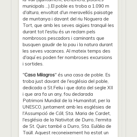
municipals ...).El poble es troba a 1.090 m
d'altura, envoltat d'un meravellós paisatge
de muntanya i davant del riu Noguera de
Tort, que amb les seves aigües tranquil·les
durant tot l'estiu és un reclam pels
nombrosos pescadors i caminants que
busquen gaudir de la pau i la natura durant
les seves vacances. Al mateix temps des
d'aquí es poden fer nombroses excursions
i sortides.
"
Casa Milagros
" és una casa de poble. Es
troba just davant de l'església del poble,
dedicada a St.Feliu i que data del segle XII
i que ara fa un any, fou declarada
Patrimoni Mundial de la Humanitat, per la
UNESCO, juntament amb les esglésies de
l'Assumpció de Cóll, Sta. Maria de Cardet,
l'església de la Nativitat de Durro, l'ermita
de St. Quirc també a Durro, Sta. Eulàlia de
Taüll. Aquest reconeixement ha estat un