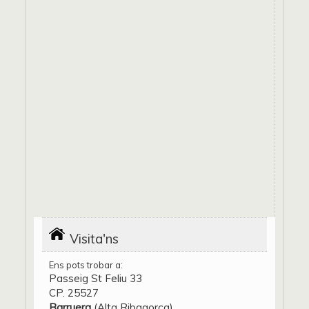
Visita'ns
Ens pots trobar a:
Passeig St Feliu 33
CP. 25527
Barruera
(Alta Ribagorça)