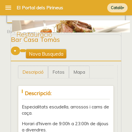
Català
Ets a
Portada
/
Restauració
/ Casa Tomàs
Restauració
Bar Casa Tomàs
2
Nova Busqueda
Descripció
Fotos
Mapa
Descripció:
Especialitats escudella, arrossos i carns de
caça.
Horari d'hivern de 9:00h a 23:00h de dijous
a divendres.