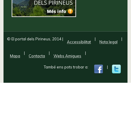
© El portal dels Pirineus, 2014
|
|
|
Accessibilitat
Nota legal
|
|
|
Mapa
Contacta
Webs Amigues
També ens pots trobar a:
|