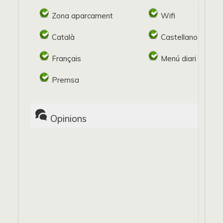
Zona aparcament
Wifi
Català
Castellano
Français
Menú diari
Premsa
Opinions