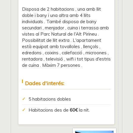
Disposa de 2 habitacions , una amb llit
doble i bany i una altra amb 4 llits
individuals . També disposa de bany
secundari , menjador , cuina i terrassa amb
vistes al Parc Natural de l'Alt Pirineu .
Possibilitat de llit extra . L'apartament
està equipat amb tovalloles , llençols ,
edredons , coixins , calefacció , microones ,
rentadora , televisió , wifi i tot tipus d'estris
de cuina . Màxim 7 persones .
Dades d'interés:
5 habitacions dobles
Habitacions des de
60€
la nit.