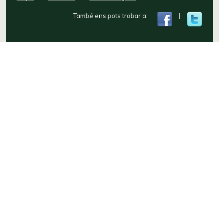
També ens pots trobar a:
|