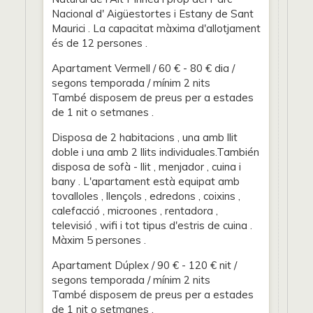
Nacional d' Aigüestortes i Estany de Sant
Maurici . La capacitat màxima d'allotjament
és de 12 persones .
Apartament Vermell / 60 € - 80 € dia /
segons temporada / mínim 2 nits
També disposem de preus per a estades
de 1 nit o setmanes .
Disposa de 2 habitacions , una amb llit
doble i una amb 2 llits individuales.También
disposa de sofà - llit , menjador , cuina i
bany . L'apartament està equipat amb
tovalloles , llençols , edredons , coixins ,
calefacció , microones , rentadora ,
televisió , wifi i tot tipus d'estris de cuina .
Màxim 5 persones .
Apartament Dúplex / 90 € - 120 € nit /
segons temporada / mínim 2 nits
També disposem de preus per a estades
de 1 nit o setmanes .