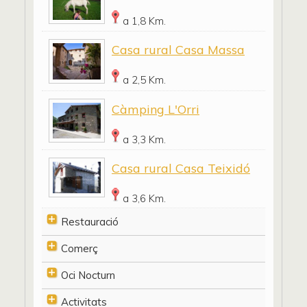
a 1,8 Km.
Casa rural Casa Massa
a 2,5 Km.
Càmping L'Orri
a 3,3 Km.
Casa rural Casa Teixidó
a 3,6 Km.
Restauració
Comerç
Oci Nocturn
Activitats