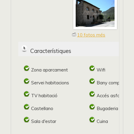
10 fotos més
Característiques
Zona aparcament
Wifi
Servei habitacions
Bany complert
TV habitació
Accés asfaltat
Castellano
Bugaderia
Sala d'estar
Cuina