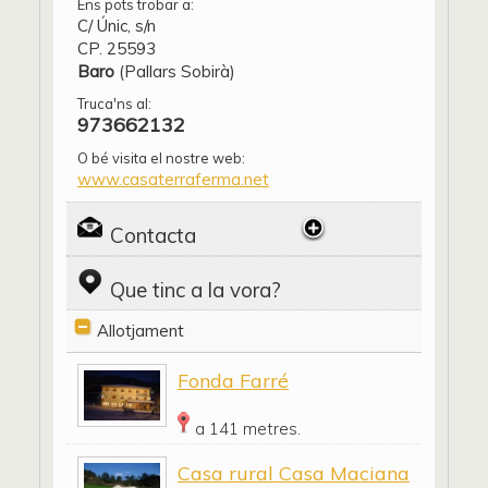
Ens pots trobar a:
C/ Únic, s/n
CP. 25593
Baro
(Pallars Sobirà)
Truca'ns al:
973662132
O bé visita el nostre web:
www.casaterraferma.net
Contacta
Que tinc a la vora?
Allotjament
Fonda Farré
a 141 metres.
Casa rural Casa Maciana