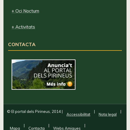
+ Oci Nocturn
+ Activitats
CONTACTA
© El portal dels Pirineus, 2014
|
|
|
Accessibilitat
Nota legal
|
|
|
Mapa
Contacta
Webs Amigues