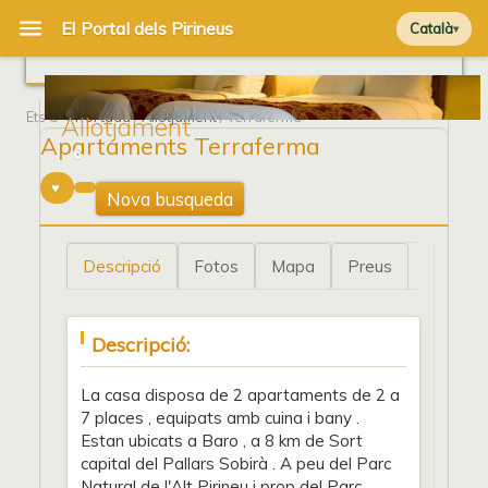
Català
Ets a
Portada
/
Allotjament
/ Terraferma
Allotjament
Apartaments Terraferma
6
Nova busqueda
Descripció
Fotos
Mapa
Preus
Descripció:
La casa disposa de 2 apartaments de 2 a
7 places , equipats amb cuina i bany .
Estan ubicats a Baro , a 8 km de Sort
capital del Pallars Sobirà . A peu del Parc
Natural de l'Alt Pirineu i prop del Parc