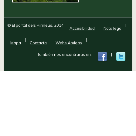
© El portal dels Pirineus, 2014
|
|
|
Accesibilidad
Nota lega
|
|
|
Mapa
Contacta
Webs Amigas
También nos encontrarás en:
|