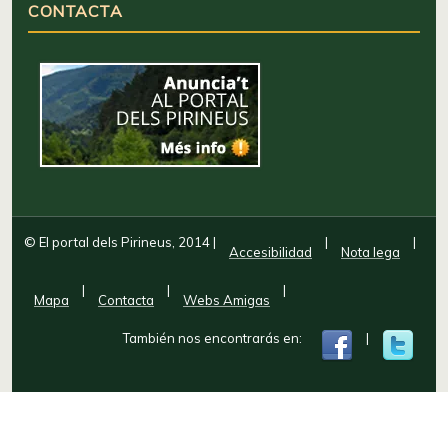
CONTACTA
© El portal dels Pirineus, 2014
|
|
|
Accesibilidad
Nota lega
|
|
|
Mapa
Contacta
Webs Amigas
También nos encontrarás en:
|