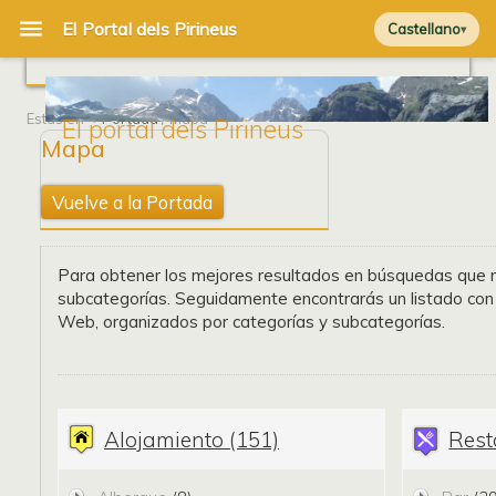
Castellano
Estás en
Portada
/ Mapa
El portal dels Pirineus
Mapa
Vuelve a la Portada
Para obtener los mejores resultados en búsquedas que re
subcategorías. Seguidamente encontrarás un listado con
Web, organizados por categorías y subcategorías.
Alojamiento (151)
Rest