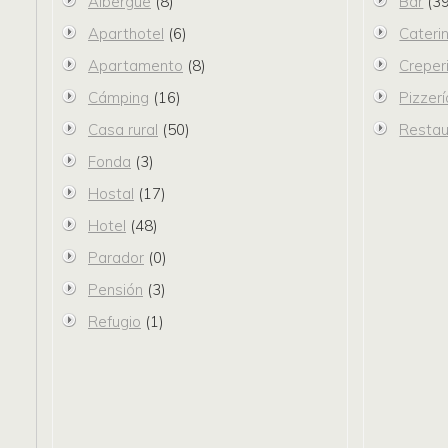
Albergue
(8)
Bar
(39
Aparthotel
(6)
Cateri
Apartamento
(8)
Creper
Cámping
(16)
Pizzerí
Casa rural
(50)
Restau
Fonda
(3)
Hostal
(17)
Hotel
(48)
Parador
(0)
Pensión
(3)
Refugio
(1)