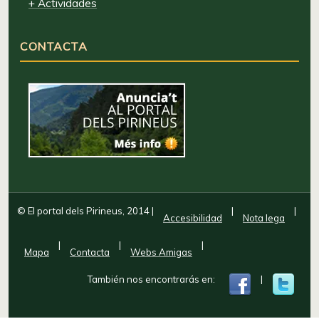
+ Actividades
CONTACTA
© El portal dels Pirineus, 2014
|
|
|
Accesibilidad
Nota lega
|
|
|
Mapa
Contacta
Webs Amigas
También nos encontrarás en:
|