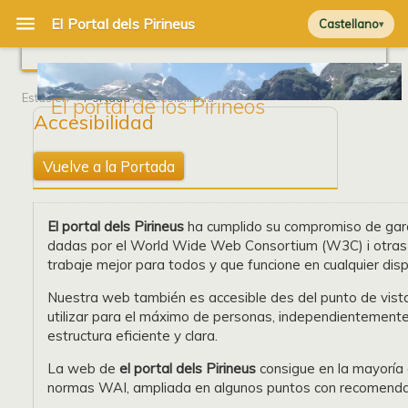
Castellano
Estás en
Portada
/ Accesibilidad
El portal de los Pirineos
Accesibilidad
Vuelve a la Portada
El portal dels Pirineus
ha cumplido su compromiso de gara
dadas por el World Wide Web Consortium (W3C) i otras or
trabaje mejor para todos y que funcione en cualquier disp
Nuestra web también es accesible des del punto de vista 
utilizar para el máximo de personas, independientemente 
estructura eficiente y clara.
La web de
el portal dels Pirineus
consigue en la mayoría 
normas WAI, ampliada en algunos puntos con recomendaci