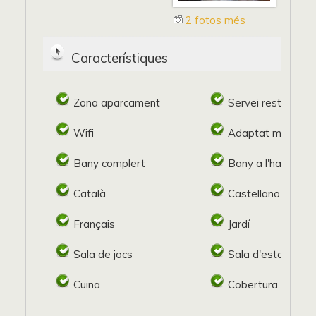
2 fotos més
Característiques
Zona aparcament
Servei restaurant
Wifi
Adaptat minusval
Bany complert
Bany a l'habitació
Català
Castellano
Français
Jardí
Sala de jocs
Sala d'estar
Cuina
Cobertura mòbil