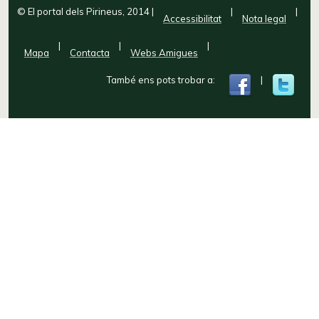
© El portal dels Pirineus, 2014
|
|
|
Accessibilitat
Nota legal
|
|
|
Mapa
Contacta
Webs Amigues
També ens pots trobar a:
|