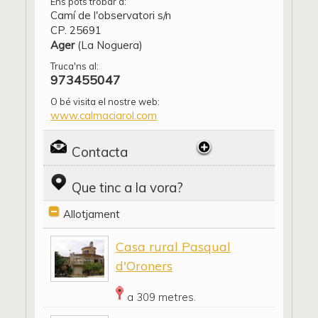
Ens pots trobar a:
Camí de l'observatori s/n
CP. 25691
Ager
(La Noguera)
Truca'ns al:
973455047
O bé visita el nostre web:
www.calmaciarol.com
Contacta
Que tinc a la vora?
Allotjament
Casa rural Pasqual
d'Oroners
a 309 metres.