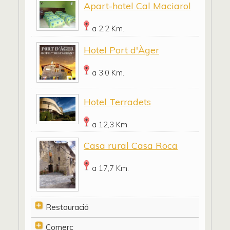
Apart-hotel Cal Maciarol
a 2,2 Km.
Hotel Port d'Àger
a 3,0 Km.
Hotel Terradets
a 12,3 Km.
Casa rural Casa Roca
a 17,7 Km.
Restauració
Comerç