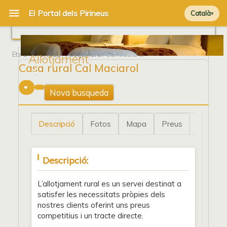
Català
Ets a
Portada
/
Allotjament
/ Cal Maciarol
Allotjament
Casa rural Cal Maciarol
0
Nova busqueda
Descripció
Fotos
Mapa
Preus
Descripció:
L’allotjament rural es un servei destinat a
satisfer les necessitats pròpies dels
nostres clients oferint uns preus
competitius i un tracte directe.