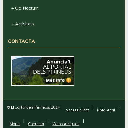
+ Oci Nocturn
+ Activitats
CONTACTA
© El portal dels Pirineus, 2014
|
|
|
Accessibilitat
Nota legal
|
|
|
Mapa
Contacta
Webs Amigues