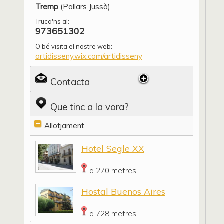
Tremp
(Pallars Jussà)
Truca'ns al:
973651302
O bé visita el nostre web:
artidisseny.wix.com/artidisseny
Contacta
Que tinc a la vora?
Allotjament
Hotel Segle XX
a 270 metres.
Hostal Buenos Aires
a 728 metres.