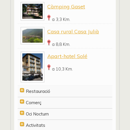
Càmping Gaset
a 3,3 Km.
Casa rural Casa Julià
a 8,8 Km.
Apart-hotel Solé
a 10,3 Km.
Restauració
Comerç
Oci Nocturn
Activitats