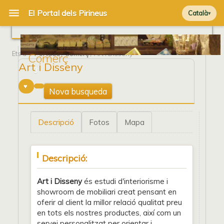
Català
Ets a
Portada
/
Comerç
/ Art i Disseny
Comerç
Art i Disseny
3
Nova busqueda
Descripció
Fotos
Mapa
Descripció:
Art i Disseny
és estudi d'interiorisme i
showroom de mobiliari creat pensant en
oferir al client la millor relació qualitat preu
en tots els nostres productes, així com un
servei personalitzat per orientar i