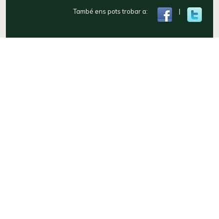
També ens pots trobar a:
|