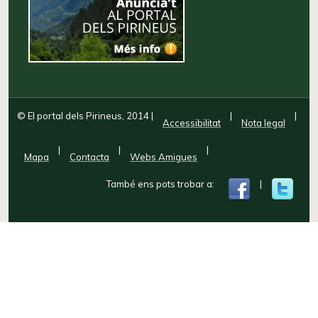
© El portal dels Pirineus, 2014
|
|
|
Accessibilitat
Nota legal
|
|
|
Mapa
Contacta
Webs Amigues
També ens pots trobar a:
|