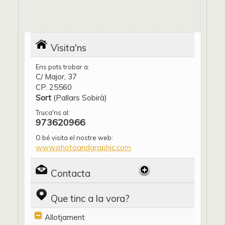
Visita'ns
Ens pots trobar a:
C/ Major, 37
CP. 25560
Sort
(Pallars Sobirà)
Truca'ns al:
973620966
O bé visita el nostre web:
www.photoandgraphic.com
Contacta
Que tinc a la vora?
Allotjament