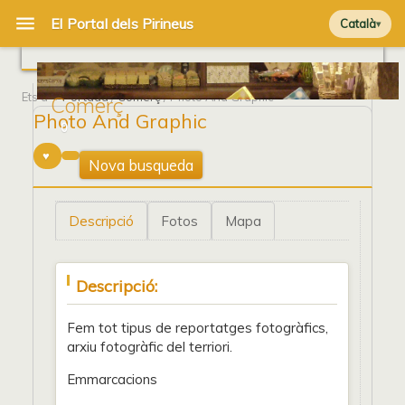
Català
Ets a
Portada
/
Comerç
/ Photo And Graphic
Comerç
Photo And Graphic
0
Nova busqueda
Descripció
Fotos
Mapa
Descripció:
Fem tot tipus de reportatges fotogràfics,
arxiu fotogràfic del terriori.
Emmarcacions