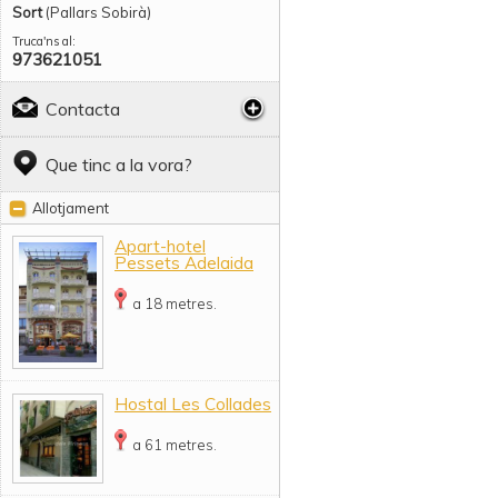
Sort
(Pallars Sobirà)
Truca'ns al:
973621051
Contacta
Que tinc a la vora?
Allotjament
Apart-hotel
Pessets Adelaida
a 18 metres.
Hostal Les Collades
a 61 metres.