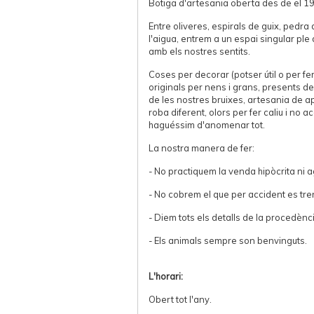
Botiga d'artesania oberta des de el 1
Entre oliveres, espirals de guix, pedra 
l'aigua, entrem a un espai singular ple 
amb els nostres sentits.
Coses per decorar (potser útil o per fer 
originals per nens i grans, presents de
de les nostres bruixes, artesania de ap
roba diferent, olors per fer caliu i no 
haguéssim d'anomenar tot.
La nostra manera de fer:
- No practiquem la venda hipòcrita ni a
- No cobrem el que per accident es tre
- Diem tots els detalls de la procedènc
- Els animals sempre son benvinguts.
L'horari:
Obert tot l'any.