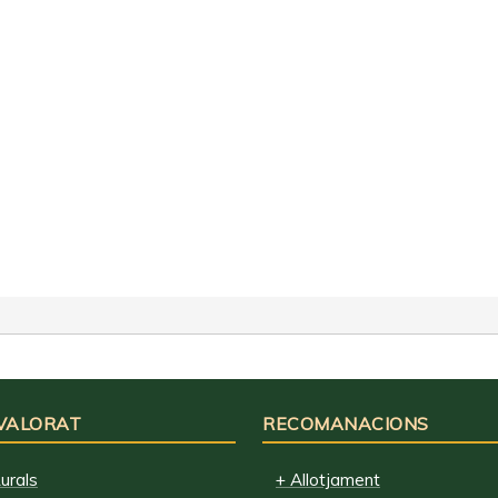
 VALORAT
RECOMANACIONS
urals
+ Allotjament