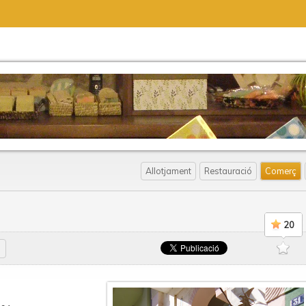
Allotjament
Restauració
Comerç
20