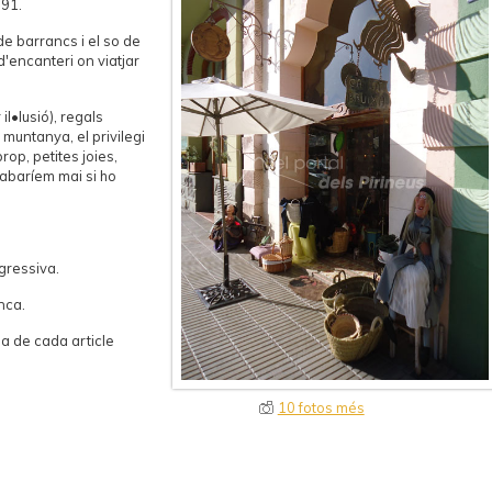
991.
de barrancs i el so de
d'encanteri on viatjar
il•lusió), regals
 muntanya, el privilegi
rop, petites joies,
acabaríem mai si ho
gressiva.
nca.
ia de cada article
10 fotos més