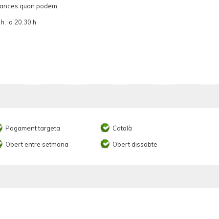
cances quan podem.
 h. a 20.30 h.
Pagament targeta
Català
Obert entre setmana
Obert dissabte