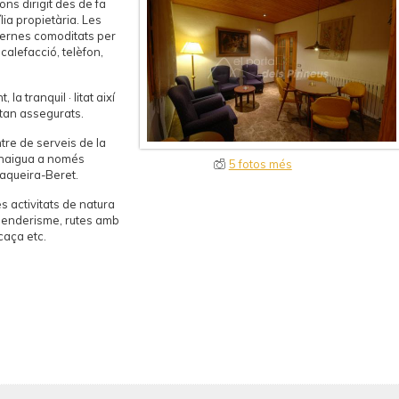
ons dirigit des de fa
ia propietària. Les
dernes comoditats per
calefacció, telèfon,
la tranquil · litat així
stan assegurats.
ntre de serveis de la
 Bonaigua a només
5 fotos més
Baqueira-Beret.
 activitats de natura
 senderisme, rutes amb
 caça etc.