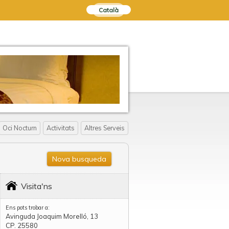
Català
Oci Nocturn
Activitats
Altres Serveis
Nova busqueda
Visita'ns
Ens pots trobar a:
Avinguda Joaquim Morelló, 13
CP. 25580