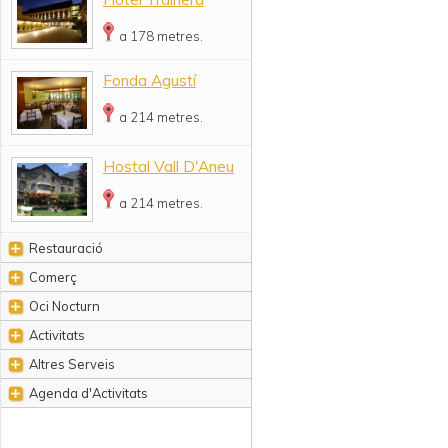
a 178 metres.
Fonda Agustí
a 214 metres.
Hostal Vall D'Aneu
a 214 metres.
Restauració
Comerç
Oci Nocturn
Activitats
Altres Serveis
Agenda d'Activitats