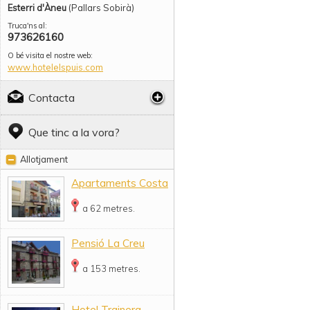
Esterri d'Àneu
(Pallars Sobirà)
Truca'ns al:
973626160
O bé visita el nostre web:
www.hotelelspuis.com
Contacta
Que tinc a la vora?
Allotjament
Apartaments Costa
a 62 metres.
Pensió La Creu
a 153 metres.
Hotel Trainera