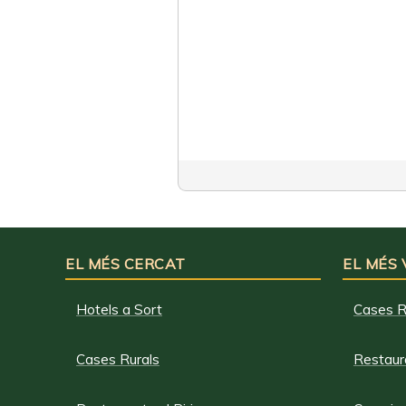
EL MÉS CERCAT
EL MÉS
Hotels a Sort
Cases R
Cases Rurals
Restaura