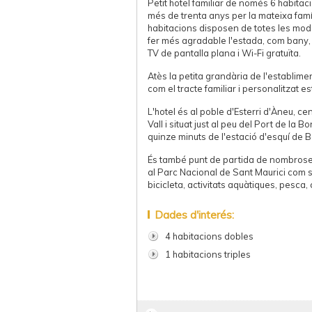
Petit hotel familiar de només 6 habitaci
més de trenta anys per la mateixa famíl
habitacions disposen de totes les mo
fer més agradable l'estada, com bany, 
TV de pantalla plana i Wi-Fi gratuïta.
Atès la petita grandària de l'establiment, 
com el tracte familiar i personalitzat e
L'hotel és al poble d'Esterri d'Àneu, ce
Vall i situat just al peu del Port de la
quinze minuts de l'estació d'esquí de 
És també punt de partida de nombroses
al Parc Nacional de Sant Maurici com
bicicleta, activitats aquàtiques, pesca,
Dades d'interés:
4 habitacions dobles
1 habitacions triples