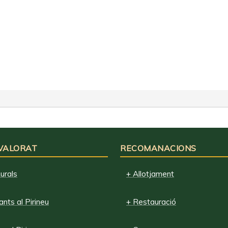
 VALORAT
RECOMANACIONS
urals
+ Allotjament
nts al Pirineu
+ Restauració