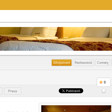
Allotjament
Restauració
Comerç
0
Preus