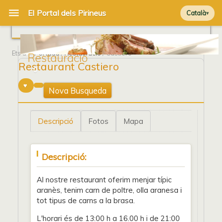
Català
Ets a
Portada
/
Restauració
/ Castiero
Restauració
Restaurant Castiero
0
Nova Busqueda
Descripció
Fotos
Mapa
Descripció:
Al nostre restaurant oferim menjar típic
aranès, tenim carn de poltre, olla aranesa i
tot tipus de carns a la brasa.
L'horari és de 13:00 h a 16.00 h i de 21:00