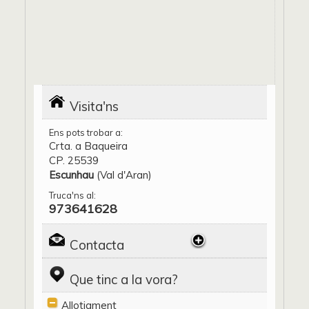
Visita'ns
Ens pots trobar a:
Crta. a Baqueira
CP. 25539
Escunhau
(Val d'Aran)
Truca'ns al:
973641628
Contacta
Que tinc a la vora?
Allotjament