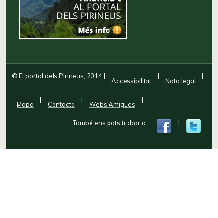
© El portal dels Pirineus, 2014
|
|
|
Accessibilitat
Nota legal
|
|
|
Mapa
Contacta
Webs Amigues
També ens pots trobar a:
|