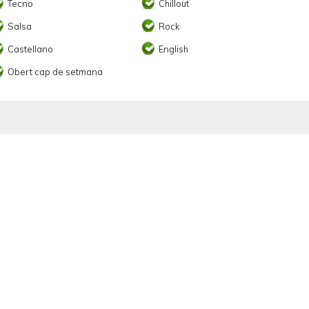
Tecno
Chillout
Salsa
Rock
Castellano
English
Obert cap de setmana