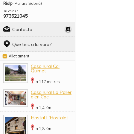
Rialp
(Pallars Sobirà)
Truca'ns al:
973621045
Contacta
Que tinc a la vora?
Allotjament
Casa rural Cal
Quimet
a 117 metres.
Casa rural Lo Paller
d'en Coc
a 1,4 Km.
Hostal L'Hostalet
a 1,8 Km.