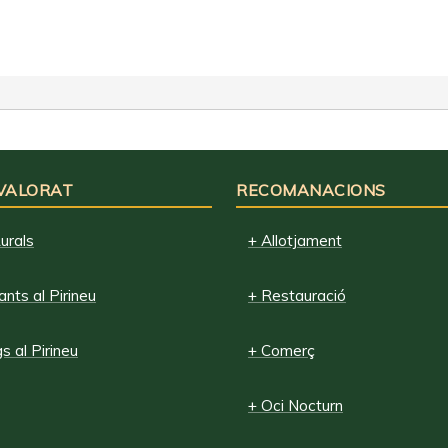
 VALORAT
RECOMANACIONS
urals
+ Allotjament
nts al Pirineu
+ Restauració
 al Pirineu
+ Comerç
+ Oci Nocturn