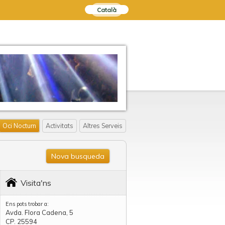
Català
Oci Nocturn
Activitats
Altres Serveis
Nova busqueda
Visita'ns
Ens pots trobar a:
Avda. Flora Cadena, 5
CP. 25594