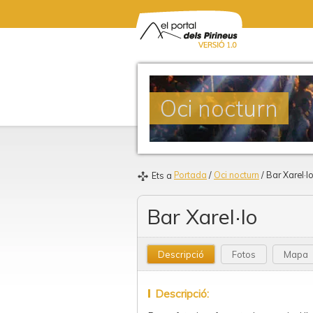
Oci nocturn
Portada
/
Oci nocturn
/ Bar Xarel·l
Ets a
Bar Xarel·lo
Descripció
Fotos
Mapa
Descripció: