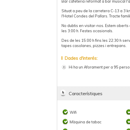
Bar cafeteria reformat a bar musical l'
Situat a peu de la carretera C-13 a 3 k
l'Hotel Condes del Pallars. Tracte famil
No dubtis en visitar-nos. Estem oberts 
les 3:00 h. Festes ocasionals.
Des de les 15:00 h fins les 22:30 h se
tapes casolanes, pizzes i entrepans.
Dades d'interés:
Hi ha un Aforament per a 95 pers
Característiques
Wifi
Màquina de tabac