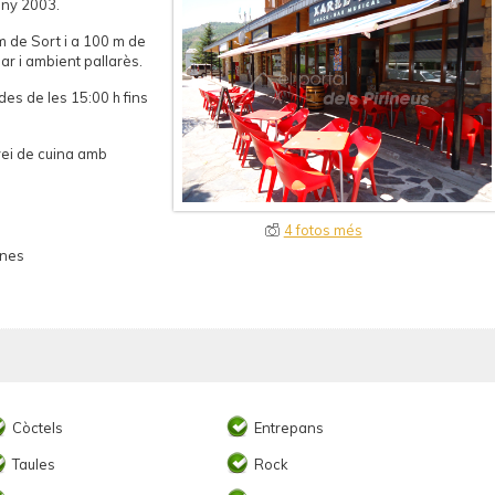
any 2003.
m de Sort i a 100 m de
iar i ambient pallarès.
des de les 15:00 h fins
rvei de cuina amb
4 fotos més
ones
Còctels
Entrepans
Taules
Rock