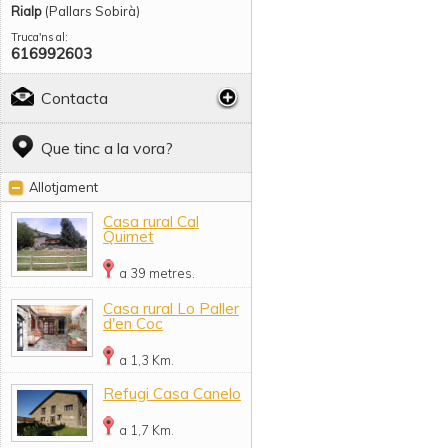
Rialp
(Pallars Sobirà)
Truca'ns al:
616992603
Contacta
Que tinc a la vora?
Allotjament
Casa rural Cal
Quimet
a 39 metres.
Casa rural Lo Paller
d'en Coc
a 1,3 Km.
Refugi Casa Canelo
a 1,7 Km.