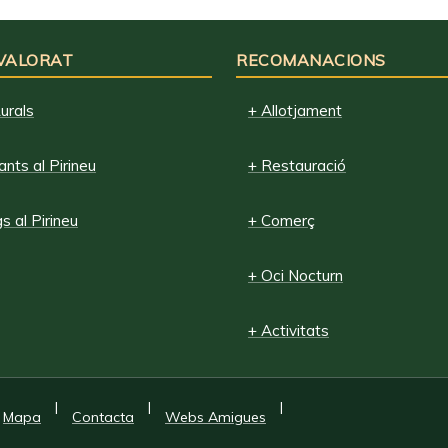
 VALORAT
RECOMANACIONS
urals
+ Allotjament
nts al Pirineu
+ Restauració
 al Pirineu
+ Comerç
+ Oci Nocturn
+ Activitats
|
|
|
Mapa
Contacta
Webs Amigues