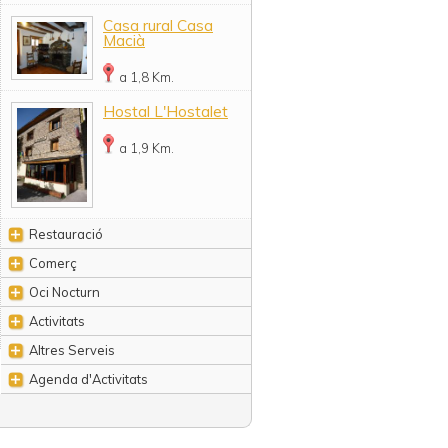
Casa rural Casa
Macià
a 1,8 Km.
Hostal L'Hostalet
a 1,9 Km.
Restauració
Comerç
Oci Nocturn
Activitats
Altres Serveis
Agenda d'Activitats