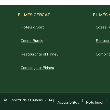
EL MÉS CERCAT
EL MÉS
Hotels a Sort
Cases R
Cases Rurals
Restaura
Restaurants al Pirineu
Campings
Campings al Pirineu
© El portal dels Pirineus, 2014
|
|
|
Accessibilitat
Nota legal