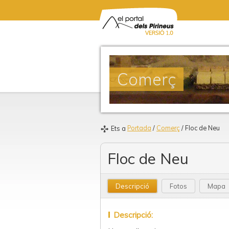
Comerç
Portada
/
Comerç
/ Floc de Neu
Ets a
Floc de Neu
Descripció
Fotos
Mapa
Descripció: