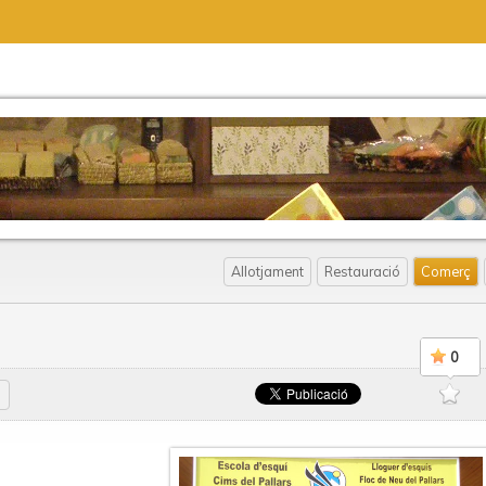
Allotjament
Restauració
Comerç
0