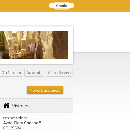
Català
Oci Nocturn
Activitats
Altres Serveis
Nova busqueda
Visita'ns
Ens pots trobar a:
Avda. Flora Cadena 5
CP. 25594