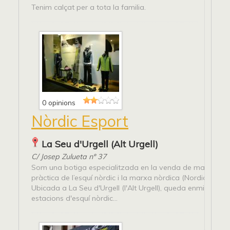
Tenim calçat per a tota la familia.
0 opinions
Nòrdic Esport
La Seu d'Urgell (Alt Urgell)
C/ Josep Zulueta nº 37
Som una botiga especialitzada en la venda de material pe
pràctica de l’esquí nòrdic i la marxa nòrdica (Nordic Walki
Ubicada a La Seu d'Urgell (l'Alt Urgell), queda enmig de le
estacions d'esquí nòrdic...