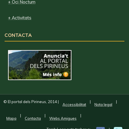
+ Oci Nocturn
+ Activitats
CONTACTA
© El portal dels Pirineus, 2014
|
|
|
Accessibilitat
Nota legal
|
|
|
Mapa
Contacta
Webs Amigues