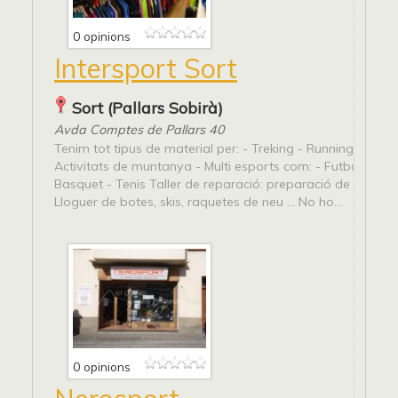
0 opinions
Intersport Sort
Sort (Pallars Sobirà)
Avda Comptes de Pallars 40
Tenim tot tipus de material per: - Treking - Running - Snow 
Activitats de muntanya - Multi esports com: - Futbol - Pàd
Basquet - Tenis Taller de reparació: preparació de materia
Lloguer de botes, skis, raquetes de neu ... No ho...
0 opinions