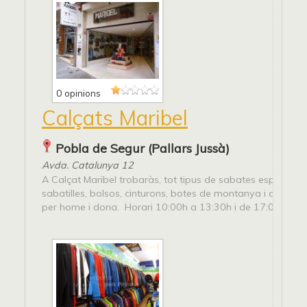
0 opinions
Calçats Maribel
Pobla de Segur (Pallars Jussà)
Avda. Catalunya 12
A Calçat Maribel trobaràs, tot tipus de sabates esportives
sabatilles, bolsos, cinturons, botes de montanya i de neu,
per home i dona. Horari 10:00h a 13:30h i de 17:00h a 2