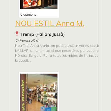
0 opinions
NOU ESTIL Anna M.
Tremp (Pallars Jussà)
C/ Peressall, 6
Nou Estil Anna Maria, on podeu trobar varies seccions: -
LA LLAR, on tenim tot el que necessiteu per vestir casa vos
Nòrdics, llençols (Per a totes les mides de llit, incloses les 
bressol),...