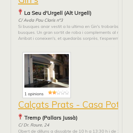
La Seu d'Urgell (Alt Urgell)
C/ Avda Pau Claris nº3
Si busques anar vestit a la ultima en Gin's trobaràs tot el 
busques. Un gran sortit de roba i complements al millor pr
Arribat i coneixen's, et quedaràs sorprès, t’esperem!!
1 opinions
Calçats Prats - Casa Potxó
Tremp (Pallars Jussà)
C/ Dr. Roure, 24
Obert de dilluns a dissabte de 10 h a 13:30 h i de 17 h a 