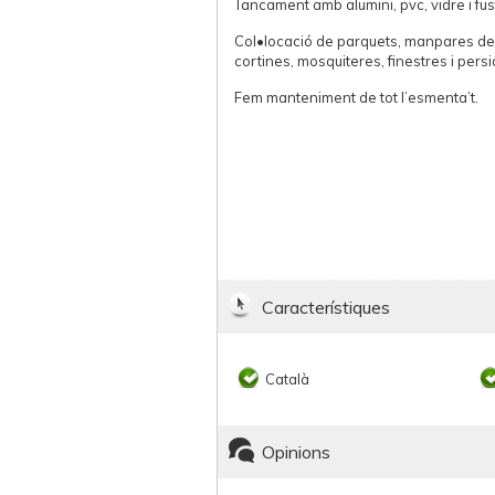
Tancament amb alumini, pvc, vidre i fus
Col•locació de parquets, manpares de
cortines, mosquiteres, finestres i pers
Fem manteniment de tot l’esmenta’t.
Característiques
Català
Opinions