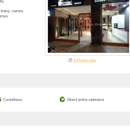
ta.
 bany, cuines,
ianes.
10 fotos més
Castellano
Obert entre setmana