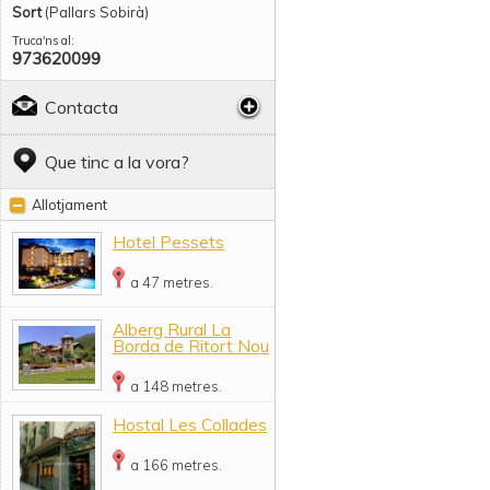
Sort
(Pallars Sobirà)
Truca'ns al:
973620099
Contacta
Que tinc a la vora?
Allotjament
Hotel Pessets
a 47 metres.
Alberg Rural La
Borda de Ritort Nou
a 148 metres.
Hostal Les Collades
a 166 metres.