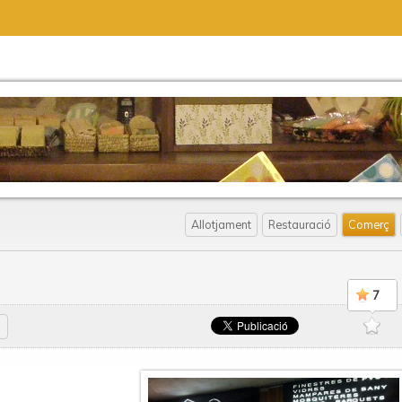
Allotjament
Restauració
Comerç
7