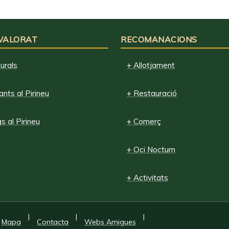
 VALORAT
RECOMANACIONS
urals
+ Allotjament
nts al Pirineu
+ Restauració
 al Pirineu
+ Comerç
+ Oci Nocturn
+ Activitats
|
|
|
Mapa
Contacta
Webs Amigues