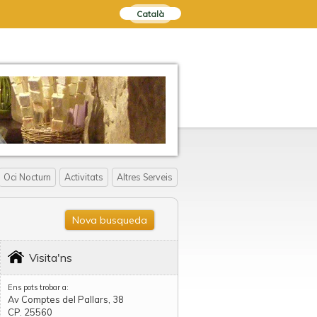
Català
Oci Nocturn
Activitats
Altres Serveis
Nova busqueda
Visita'ns
Ens pots trobar a:
Av Comptes del Pallars, 38
CP. 25560