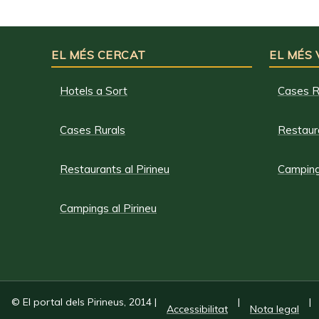
EL MÉS CERCAT
EL MÉS
Hotels a Sort
Cases R
Cases Rurals
Restaura
Restaurants al Pirineu
Campings
Campings al Pirineu
© El portal dels Pirineus, 2014
|
|
|
Accessibilitat
Nota legal