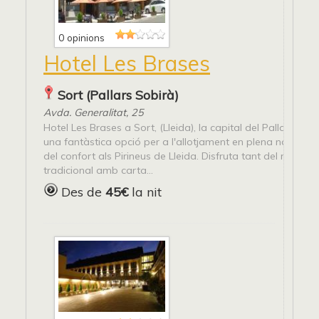
0 opinions
Hotel Les Brases
Sort (Pallars Sobirà)
Avda. Generalitat, 25
Hotel Les Brases a Sort, (Lleida), la capital del Pallars Sobi
una fantàstica opció per a l'allotjament en plena natura, 
del confort als Pirineus de Lleida. Disfruta tant del nostre 
tradicional amb carta...
Des de
45€
la nit