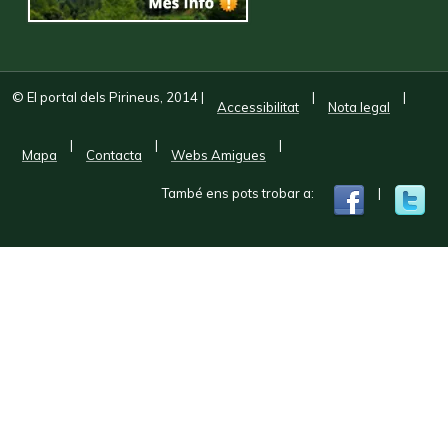
© El portal dels Pirineus, 2014
|
|
|
Accessibilitat
Nota legal
|
|
|
Mapa
Contacta
Webs Amigues
També ens pots trobar a:
|