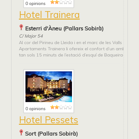
0 opinions
Hotel Trainera
Esterri d'Àneu (Pallars Sobirà)
C/ Major 54
Al cor del Pirineu de Lleida i en el marc de les Valls d’Àneu, 
Apartaments Trainera li ofereix el confort d’un ambient fa
tan sols 15 minuts de l’estació d’esquí de Baqueira-Beret i..
0 opinions
Hotel Pessets
Sort (Pallars Sobirà)