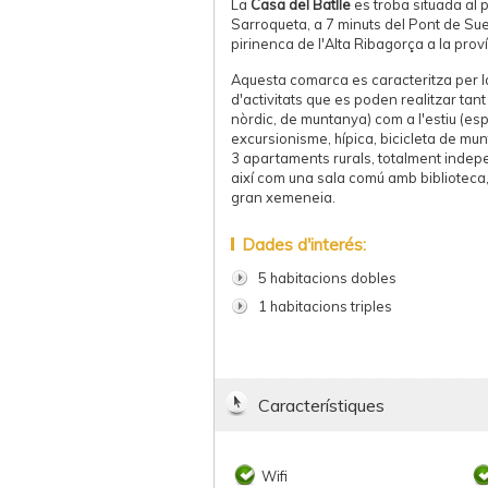
La
Casa del Batlle
es troba situada al p
Sarroqueta, a 7 minuts del Pont de Sue
pirinenca de l'Alta Ribagorça a la proví
Aquesta comarca es caracteritza per la
d'activitats que es poden realitzar tant 
nòrdic, de muntanya) com a l'estiu (es
excursionisme, hípica, bicicleta de m
3 apartaments rurals, totalment indepe
així com una sala comú amb biblioteca, 
gran xemeneia.
Dades d'interés:
5 habitacions dobles
1 habitacions triples
Característiques
Wifi