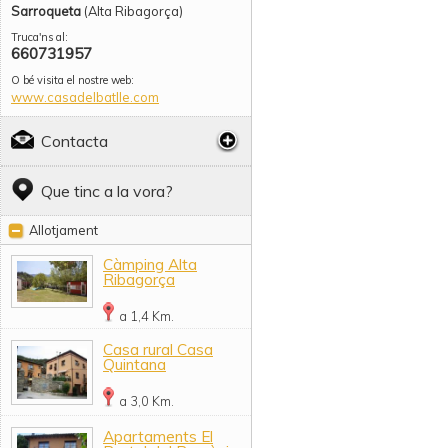
Sarroqueta
(Alta Ribagorça)
Truca'ns al:
660731957
O bé visita el nostre web:
www.casadelbatlle.com
Contacta
Que tinc a la vora?
Allotjament
Càmping Alta
Ribagorça
a 1,4 Km.
Casa rural Casa
Quintana
a 3,0 Km.
Apartaments El