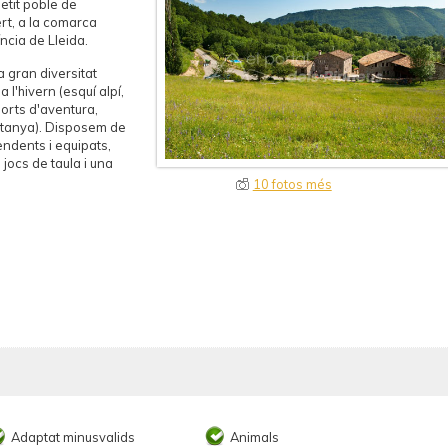
etit poble de
rt, a la comarca
ncia de Lleida.
 gran diversitat
a l'hivern (esquí alpí,
ports d'aventura,
untanya). Disposem de
ndents i equipats,
jocs de taula i una
10 fotos més
Adaptat minusvalids
Animals