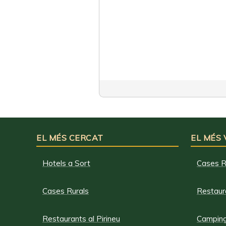
EL MÉS CERCAT
EL MÉS
Hotels a Sort
Cases R
Cases Rurals
Restaura
Restaurants al Pirineu
Campings