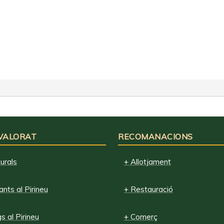
 VALORAT
RECOMANACIONS
urals
+ Allotjament
nts al Pirineu
+ Restauració
 al Pirineu
+ Comerç