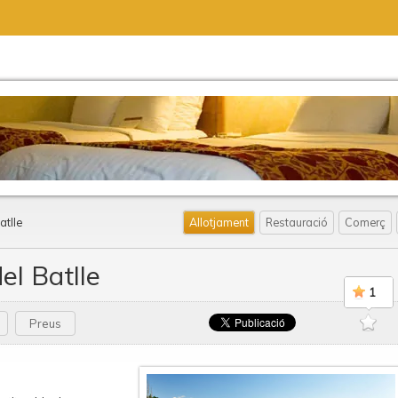
atlle
Allotjament
Restauració
Comerç
el Batlle
1
Preus