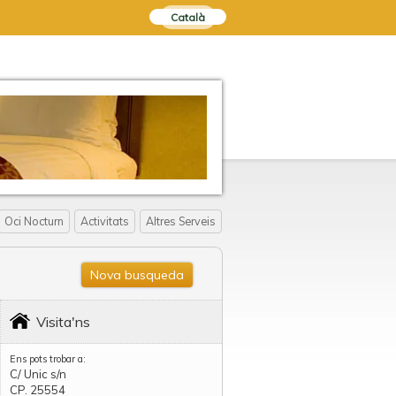
Català
Oci Nocturn
Activitats
Altres Serveis
Nova busqueda
Visita'ns
Ens pots trobar a:
C/ Unic s/n
CP. 25554