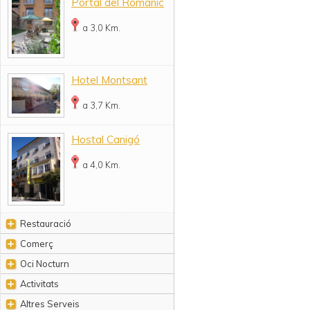
Portal del Romànic
a 3,0 Km.
Hotel Montsant
a 3,7 Km.
Hostal Canigó
a 4,0 Km.
Restauració
Comerç
Oci Nocturn
Activitats
Altres Serveis