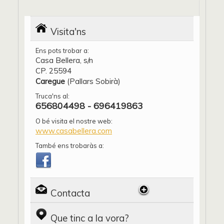
Visita'ns
Ens pots trobar a:
Casa Bellera, s/n
CP. 25594
Caregue
(Pallars Sobirà)
Truca'ns al:
656804498 - 696419863
O bé visita el nostre web:
www.casabellera.com
També ens trobaràs a:
Contacta
Que tinc a la vora?