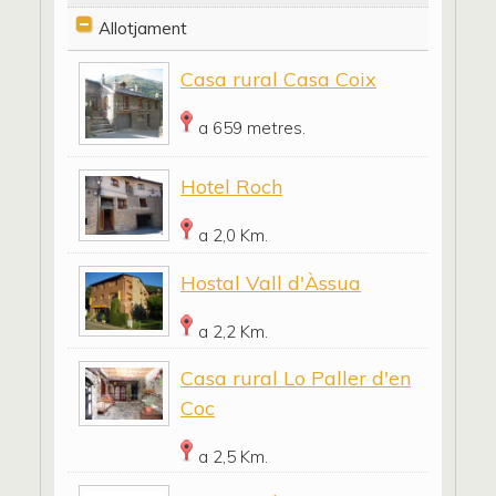
Allotjament
Casa rural Casa Coix
a 659 metres.
Hotel Roch
a 2,0 Km.
Hostal Vall d'Àssua
a 2,2 Km.
Casa rural Lo Paller d'en
Coc
a 2,5 Km.