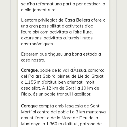
se n'ha reformat una part a per destinar-la
a allotjament rural.
L'entorn privilegiat de
Casa Bellera
ofereix
una gran possibilitat d'activitats d'oci i
lleure així com activitats a l'aire lliure,
excursions, activitats culturals i rutes
gastronòmiques.
Esperem que tingueu una bona estada a
casa nostra.
Caregue,
poble de la vall d’Àssua, comarca
del Pallars Sobirà, pirineu de Lleida. Situat
a 1.155 m d’altitut, ben orientat i molt
assolellat. A 12 km de Sort i a 10 km de
Rialp, és un poble tranquil i acollidor.
Caregue
compta amb l’església de Sant
Martí al centre del poble i a 3 km muntanya
amunt, l’ermita de la Mare de Déu de la
Muntanya, a 1.360 m d’altitut, patrona de