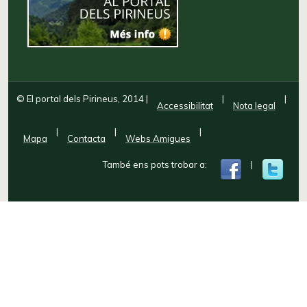
© El portal dels Pirineus, 2014
|
|
|
Accessibilitat
Nota legal
|
|
|
Mapa
Contacta
Webs Amigues
També ens pots trobar a:
|