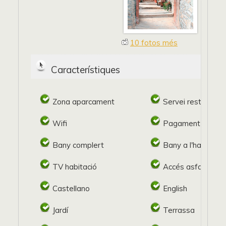
10 fotos més
Característiques
Zona aparcament
Servei restaurant
Wifi
Pagament target
Bany complert
Bany a l'habitació
TV habitació
Accés asfaltat
Castellano
English
Jardí
Terrassa