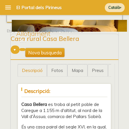
Català
Ets a
Portada
/
Allotjament
/ Casa Bellera
Allotjament
Casa rural Casa Bellera
164
Nova busqueda
Descripció
Fotos
Mapa
Preus
Tour vir
Descripció:
Casa Bellera
es troba al petit poble de
Caregue a 1.155 m d'altitut, al nord de la
Vall d'Àssua, comarca del Pallars Sobirà.
És una casa pairal del segle XVI, en la qual,