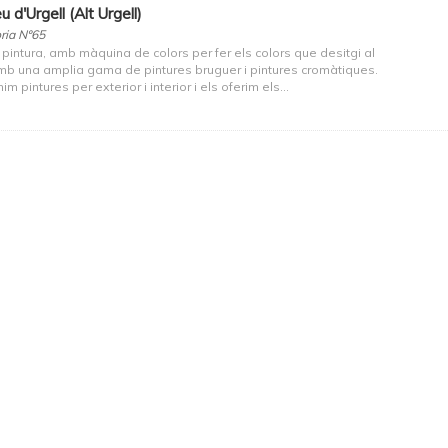
 d'Urgell (Alt Urgell)
ria Nº65
pintura, amb màquina de colors per fer els colors que desitgi al
Amb una amplia gama de pintures bruguer i pintures cromàtiques.
m pintures per exterior i interior i els oferim els...