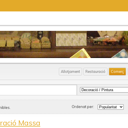
Allotjament
Restauració
Comerç
Ordenat per:
ibles.
ració Massa