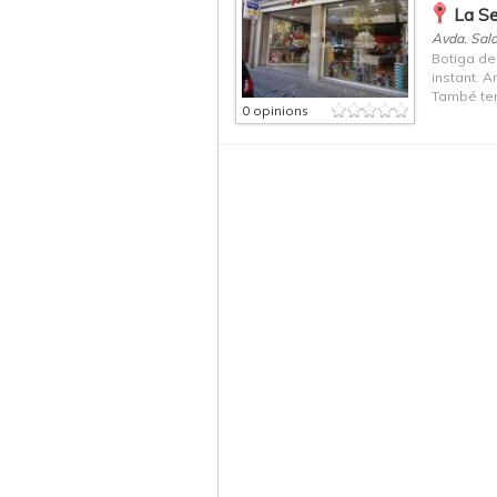
La Seu
Avda. Salo
Botiga de 
instant. 
També teni
0 opinions