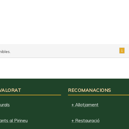
1
ibles.
 VALORAT
RECOMANACIONS
urals
+ Allotjament
nts al Pirineu
+ Restauració