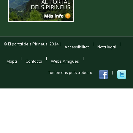
© El portal dels Pirineus, 2014
|
|
|
Accessibilitat
Nota legal
|
|
|
Mapa
Contacta
Webs Amigues
També ens pots trobar a:
|