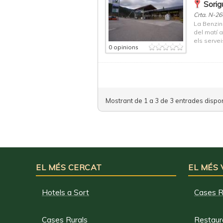
Sorig
Crta. N-26
La Benzin
del matí a
els servei
0 opinions
Mostrant de 1 a 3 de 3 entrades dispon
EL MÉS CERCAT
EL MÉS
Hotels a Sort
Cases R
Cases Rurals
Restaura