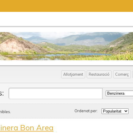
Allotjament
Restauració
Comerç
s:
Ordenat per:
ibles.
inera Bon Area