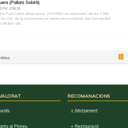
uera (Pallars Sobirà)
0 P.K. 278,25
era Port Cantó dóna servei 24 HORES en carburant i de les 7:00h.
 les 22h. de la nit trobareu un servei personalitzat, així com també
s de Bar i de...
1
ibles.
 VALORAT
RECOMANACIONS
urals
+ Allotjament
nts al Pirineu
+ Restauració