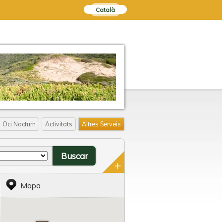
Català
Oci Nocturn
Activitats
Altres Serveis
Mapa