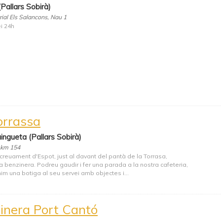
(Pallars Sobirà)
trial Els Salancons, Nau 1
i 24h
orrassa
ingueta (Pallars Sobirà)
 km 154
 creuament d'Espot, just al davant del pantà de la Torrasa,
a benzinera. Podreu gaudir i fer una parada a la nostra cafeteria,
im una botiga al seu servei amb objectes i...
inera Port Cantó