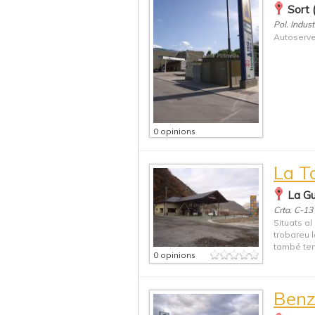
Sort 
Pol. Indus
Autoserve
0 opinions
La T
La Gu
Crta. C-13
Situats al
trobareu l
també ten
0 opinions
Benz