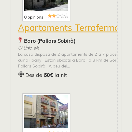
0 opinions
Apartaments Terraferma
Baro (Pallars Sobirà)
C/ Únic, s/n
La casa disposa de 2 apartaments de 2 a 7 places , equ
cuina i bany . Estan ubicats a Baro , a 8 km de Sort capita
Pallars Sobirà . A peu del...
Des de
60€
la nit