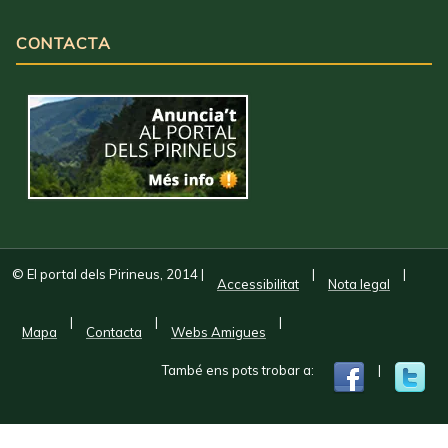
CONTACTA
© El portal dels Pirineus, 2014
|
|
|
Accessibilitat
Nota legal
|
|
|
Mapa
Contacta
Webs Amigues
També ens pots trobar a:
|