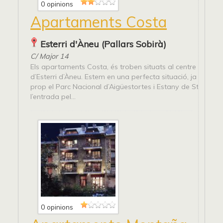
0 opinions
Apartaments Costa
Esterri d'Àneu (Pallars Sobirà)
C/ Major 14
Els apartaments Costa, és troben situats al centre del pob
d’Esterri d’Àneu. Estem en una perfecta situació, ja que te
prop el Parc Nacional d’Aigüestortes i Estany de St. Maurici
l’entrada pel...
0 opinions