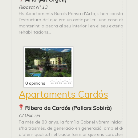
Ribasot Nº 13
Els Apartaments Rurals Ponsa d'Arfa, s'han construït con
l'estructura del que era un antic paller i una casa de pagès
mantenint la pedra al seu interior i en el seu exterior, amb 
rehabilitacions...
0 opinions
Apartaments Cardós
Ribera de Cardós (Pallars Sobirà)
C/ Unic s/n
Fa més de 80 anys, la família Gabriel vàrem iniciar un ser
s'ha trasmès, de generació en generació, amb el desig co
d'oferir qualitat i el tracte familiar que ens caracteritza. L'