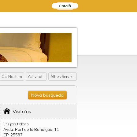
Català
Oci Nocturn
Activitats
Altres Serveis
Nova busqueda
Visita'ns
Ens pots trobar a:
Avda. Port de la Bonaigua, 11
CP. 25587