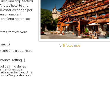
ït amb una arquitectura
Àneu. L'hotel té una
li espai d'esbarjo per
 en un ambient
 en plena natura, tot
itats, tant d'hivern
neu...)
5 fotos més
xcursions a peu, rutes
ancs, ràfting...)
 al bell mig de les
centenàries que
ret espectacular, dins
onal d'Aigüestortes i