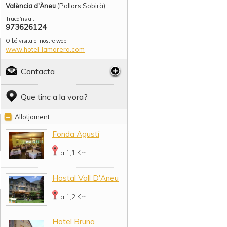
València d'Àneu
(Pallars Sobirà)
Truca'ns al:
973626124
O bé visita el nostre web:
www.hotel-lamorera.com
Contacta
Que tinc a la vora?
Allotjament
Fonda Agustí
a 1,1 Km.
Hostal Vall D'Aneu
a 1,2 Km.
Hotel Bruna