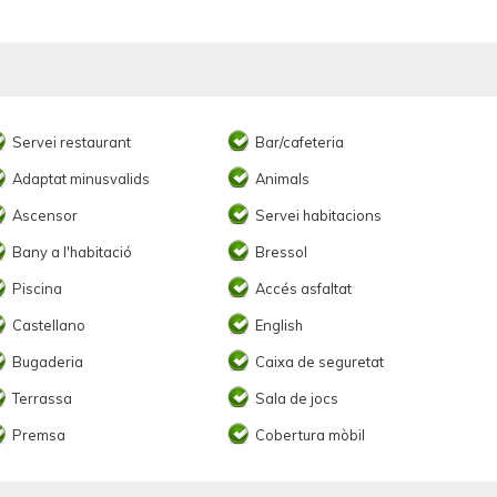
Servei restaurant
Bar/cafeteria
Adaptat minusvalids
Animals
Ascensor
Servei habitacions
Bany a l'habitació
Bressol
Piscina
Accés asfaltat
Castellano
English
Bugaderia
Caixa de seguretat
Terrassa
Sala de jocs
Premsa
Cobertura mòbil