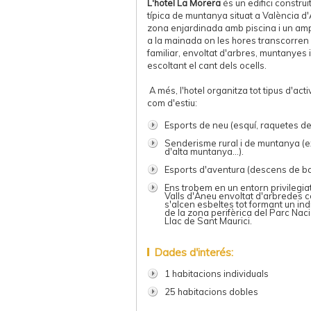
L'hotel La Morera
és un edifici constru
típica de muntanya situat a València d'
zona enjardinada amb piscina i un amp
a la mainada on les hores transcorren
familiar, envoltat d'arbres, muntanyes i
escoltant el cant dels ocells.
A més, l'hotel organitza tot tipus d'activ
com d'estiu:
Esports de neu (esquí, raquetes de 
Senderisme rural i de muntanya (e
d'alta muntanya...).
Esports d'aventura (descens de barr
Ens trobem en un entorn privilegiat
Valls d'Àneu envoltat d'arbredes 
s'alcen esbeltes tot formant un ind
de la zona perifèrica del Parc Naci
Llac de Sant Maurici.
Dades d'interés:
1 habitacions individuals
25 habitacions dobles