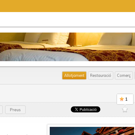
Allotjament
Restauració
Comerç
1
Preus