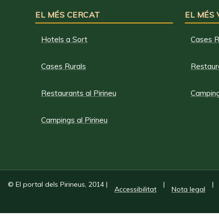
EL MÉS CERCAT
EL MÉS
Hotels a Sort
Cases R
Cases Rurals
Restaura
Restaurants al Pirineu
Campings
Campings al Pirineu
© El portal dels Pirineus, 2014
|
|
|
Accessibilitat
Nota legal