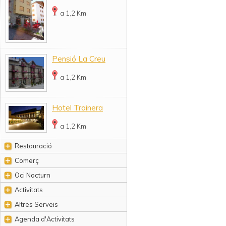
a 1,2 Km.
Pensió La Creu
a 1,2 Km.
Hotel Trainera
a 1,2 Km.
Restauració
Comerç
Oci Nocturn
Activitats
Altres Serveis
Agenda d'Activitats