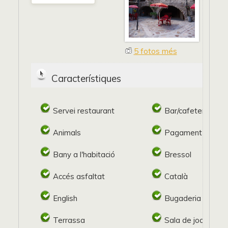
5 fotos més
Característiques
Servei restaurant
Bar/cafeteria
Animals
Pagament target
Bany a l'habitació
Bressol
Accés asfaltat
Català
English
Bugaderia
Terrassa
Sala de jocs