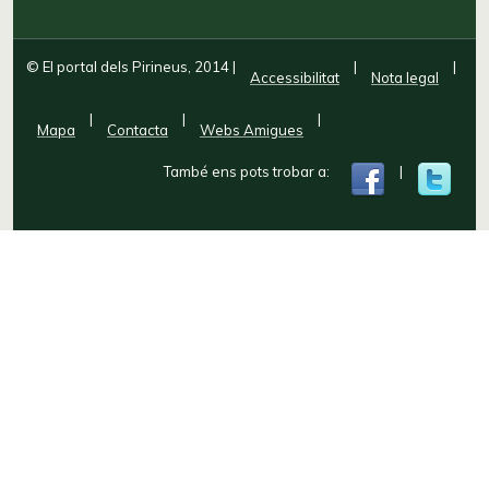
© El portal dels Pirineus, 2014
|
|
|
Accessibilitat
Nota legal
|
|
|
Mapa
Contacta
Webs Amigues
També ens pots trobar a:
|