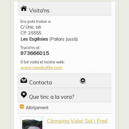
Visita'ns
Ens pots trobar a:
C/ Únic, s/n
CP. 25555
Les Esglèsies
(Pallars Jussà)
Truca'ns al:
973666015
O bé visita el nostre web:
www.casabatlle.com
Contacta
Que tinc a la vora?
Allotjament
Càmping Vidal Sol i Fred