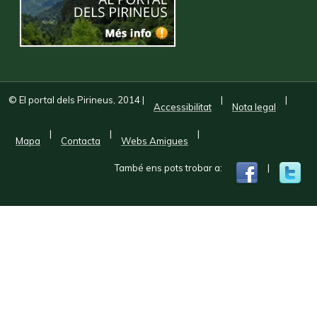
© El portal dels Pirineus, 2014
|
|
|
Accessibilitat
Nota legal
|
|
|
Mapa
Contacta
Webs Amigues
També ens pots trobar a:
|