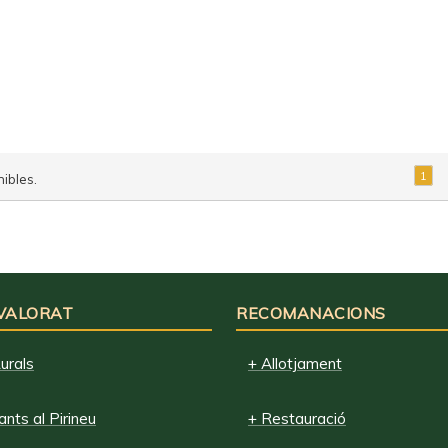
1
ibles.
 VALORAT
RECOMANACIONS
urals
+ Allotjament
nts al Pirineu
+ Restauració