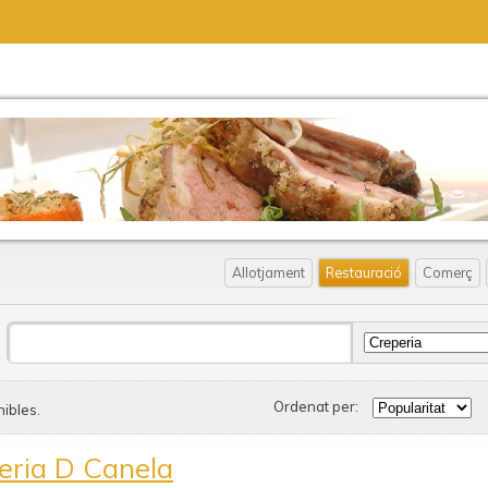
Allotjament
Restauració
Comerç
Ordenat per:
ibles.
eria D Canela