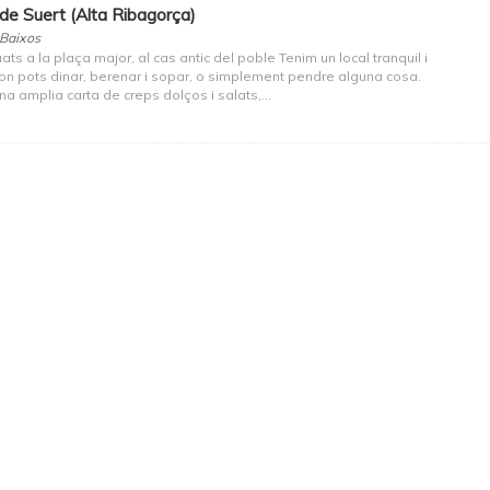
de Suert (Alta Ribagorça)
 Baixos
ats a la plaça major, al cas antic del poble Tenim un local tranquil i
, on pots dinar, berenar i sopar, o simplement pendre alguna cosa.
na amplia carta de creps dolços i salats,...