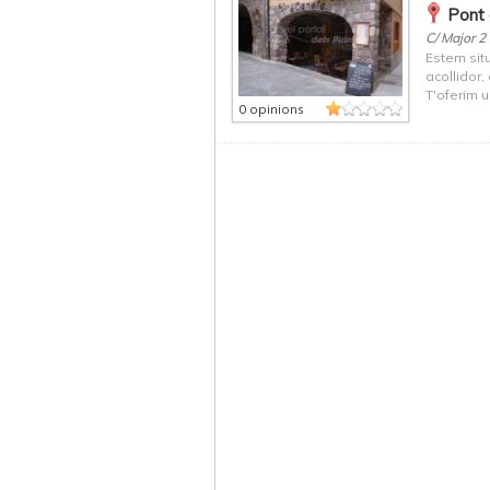
Pont 
C/ Major 2
Estem situ
acollidor
T'oferim u
0 opinions