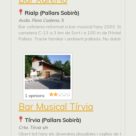
Rialp (Pallars Sobirà)
Avda. Flora Cadena, 5
Bar cafeteria reformat a bar musical l'any 2003. Situat a 
carretera C-13 a 3 km de Sort i a 100 m de l'Hotel Conde
Pallars. Tracte familiar i ambient pallarès. No dubtis en...
1 opinions
Bar Musical Tírvia
Tírvia (Pallars Sobirà)
Crta. Tírvia s/n
Obert tot l’any els divendres,dissabtes i vigílies de festiu. 