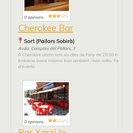
0 opinions
Cherokee Bar
Sort (Pallars Sobirà)
Avda. Comptes del Pallars, 3
A Cherokee obrim tots els dies de l'any de 20:00 h a 3:30 
trobaras bona música, bon ambient i bon rotllo. Fem tot t
d'events.
0 opinions
Bar Xarel·lo