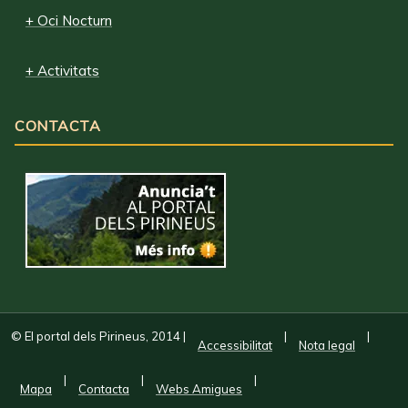
+ Oci Nocturn
+ Activitats
CONTACTA
© El portal dels Pirineus, 2014
|
|
|
Accessibilitat
Nota legal
|
|
|
Mapa
Contacta
Webs Amigues