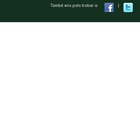
També ens pots trobar a:
|