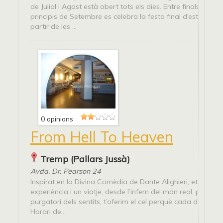
de Juliol i Agost està obert tots els dies. Entre finals d’Agos
principis de Setembre es celebra la festa final d’estiu. Hora
partir de les ...
0 opinions
From Hell To Heaven
Tremp (Pallars Jussà)
Avda. Dr. Pearson 24
Inspirat en la Divina Comèdia de Dante Alighieri, et prop
experiència i un viatje, desde l’infern del món real, passan
purgatori dels sentits, t’oferim el cel perquè cada dia el fac
Horari de...