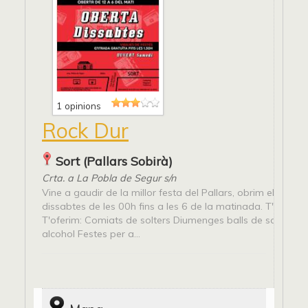
1 opinions
Rock Dur
Sort (Pallars Sobirà)
Crta. a La Pobla de Segur s/n
Vine a gaudir de la millor festa del Pallars, obrim els diven
dissabtes de les 00h fins a les 6 de la matinada. T'hi espe
T'oferim: Comiats de solters Diumenges balls de saló Fes
alcohol Festes per a...