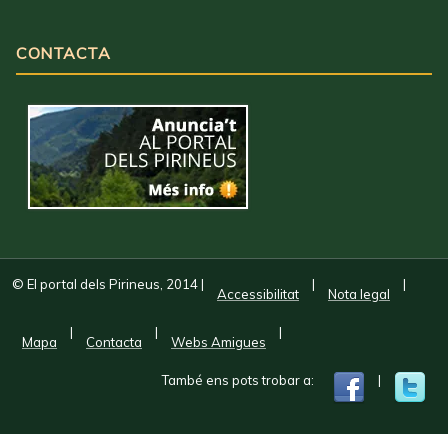
CONTACTA
© El portal dels Pirineus, 2014
|
|
|
Accessibilitat
Nota legal
|
|
|
Mapa
Contacta
Webs Amigues
També ens pots trobar a:
|