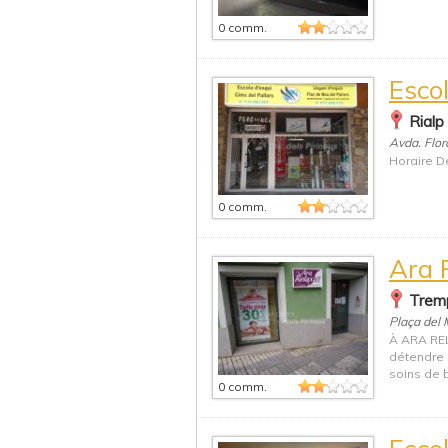
0 comm.
Escol
Rialp
Avda. Flo
Horaire De
0 comm.
Ara 
Tremp
Plaça del 
À ARA REL
détendre 
soins de 
0 comm.
Escol