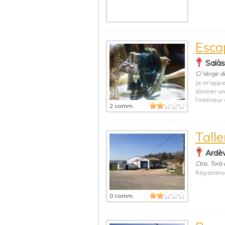
Esca
Salàs
C/ Verge de
Je m'appe
donner une
l'intérieu
2 comm.
Tall
Ardèv
Ctra. Torà 
Réparatio
0 comm.