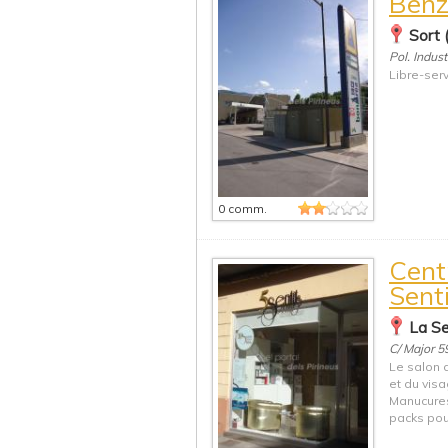
Benz
Sort 
Pol. Indus
Libre-serv
0 comm.
Cent
Sent
La Seu
C/ Major 5
Le salon 
et du visa
Manucures
packs pour