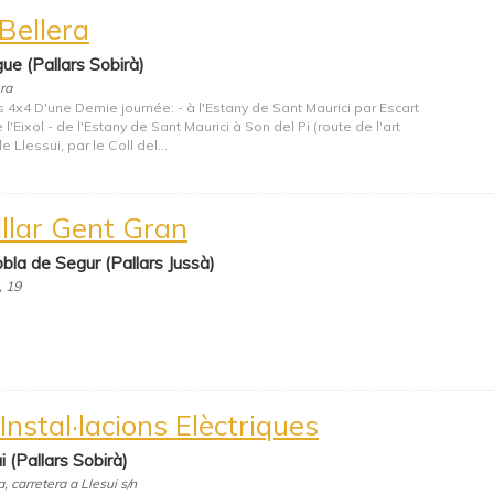
Bellera
ue (Pallars Sobirà)
ra
 4x4 D'une Demie journée: - à l'Estany de Sant Maurici par Escart
 l'Eixol - de l'Estany de Sant Maurici à Son del Pi (route de l'art
e Llessui, par le Coll del...
illar Gent Gran
bla de Segur (Pallars Jussà)
, 19
Instal·lacions Elèctriques
i (Pallars Sobirà)
, carretera a Llesui s/n