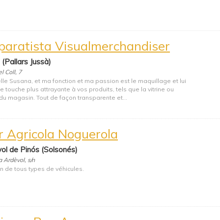
paratista Visualmerchandiser
 (Pallars Jussà)
l Coll, 7
lle Susana, et ma fonction et ma passion est le maquillage et lui
 touche plus attrayante à vos produits, tels que la vitrine ou
r du magasin. Tout de façon transparente et...
er Agricola Noguerola
ol de Pinós (Solsonés)
a Ardèvol, s/n
n de tous types de véhicules.