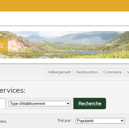
s
Hébergement
Restauration
Commerce
V
ervices:
Trié par:
bles.