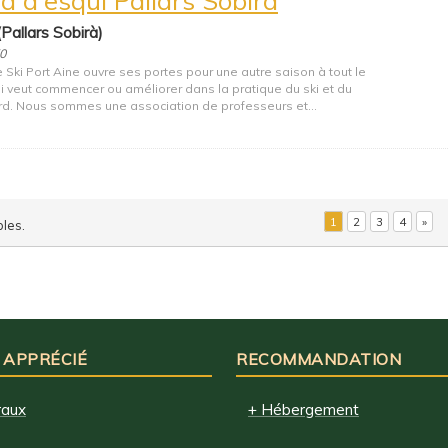
(Pallars Sobirà)
50
 Ski Port Aine ouvre ses portes pour une autre saison à tout le
 veut commencer ou améliorer dans la pratique du ski et du
. Nous sommes une association de professeurs et...
1
2
3
4
»
bles.
 APPRÉCIÉ
RECOMMANDATION
raux
+ Hébergement