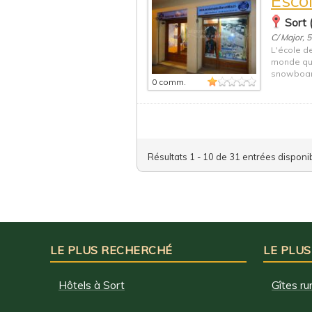
Sort 
C/ Major, 
L'école de
monde qui
snowboard
0 comm.
Résultats 1 - 10 de 31 entrées disponi
LE PLUS RECHERCHÉ
LE PLUS
Hôtels à Sort
Gîtes ru