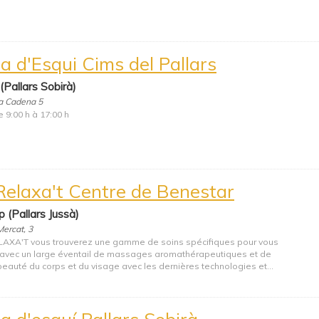
a d'Esqui Cims del Pallars
 (Pallars Sobirà)
ra Cadena 5
 9:00 h à 17:00 h
Relaxa't Centre de Benestar
 (Pallars Jussà)
Mercat, 3
AXA'T vous trouverez une gamme de soins spécifiques pour vous
avec un large éventail de massages aromathérapeutiques et de
beauté du corps et du visage avec les dernières technologies et...
a d'esquí Pallars Sobirà