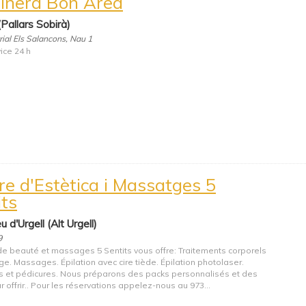
inera Bon Area
(Pallars Sobirà)
trial Els Salancons, Nau 1
ice 24 h
re d'Estètica i Massatges 5
its
 d'Urgell (Alt Urgell)
9
de beauté et massages 5 Sentits vous offre: Traitements corporels
ge. Massages. Épilation avec cire tiède. Épilation photolaser.
 et pédicures. Nous préparons des packs personnalisés et des
 offrir.. Pour les réservations appelez-nous au 973...