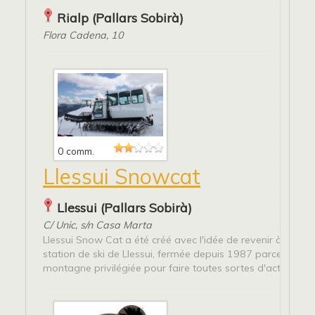
Rialp (Pallars Sobirà)
Flora Cadena, 10
0 comm.
Llessui Snowcat
Llessui (Pallars Sobirà)
C/ Unic, s/n Casa Marta
Llessui Snow Cat a été créé avec l'idée de revenir à la vie 
station de ski de Llessui, fermée depuis 1987 parce que c'
montagne privilégiée pour faire toutes sortes d'activités da