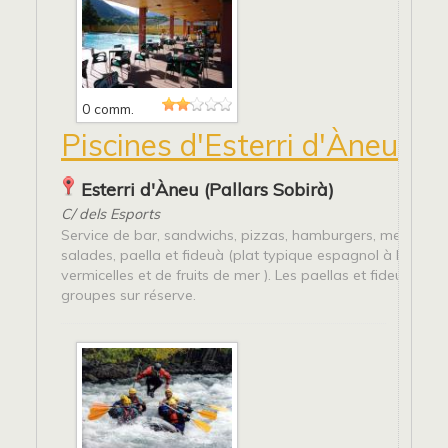
0 comm.
Piscines d'Esterri d'Àneu
Esterri d'Àneu (Pallars Sobirà)
C/ dels Esports
Service de bar, sandwichs, pizzas, hamburgers, menu exp
salades, paella et fideuà (plat typique espagnol à base d
vermicelles et de fruits de mer ). Les paellas et fideuas pou
groupes sur réserve.