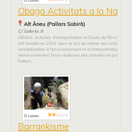
0 comm.
Obaga Activitats a la Natur
Alt Àneu (Pallars Sobirà)
C/ Sallerte, 8
OBAGA. Activités d'interprétation et Étude de l'Environnem
été fondée en 2001 dans le but de mener des activités de
sensibilisation à l'environnement et à l'interprétation de
l'environnement. Nous réalisons des activités en particulie
Pallars...
0 comm.
Barrankisme