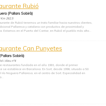
aurante Rubió
uera (Pallars Sobirà)
0 Km 262,5
aurante de Rubió tenemos un trato familiar hacia nuestros clientes,
adicional Pallaresa y catalana con productos de proximidad y
. Estamos en el Puerto del Cantar, en Rubió el pueblo más alto...
aurante Can Punyetes
(Pallars Sobirà)
ol i Aleu nº4
 restaurantes fundada en el año 1981, donde el primer
te se establece en Barcelona. En Sort, desde 1996, situado a 50
l río Noguera Pallaresa, en el centro de Sort. Especialidad en
...