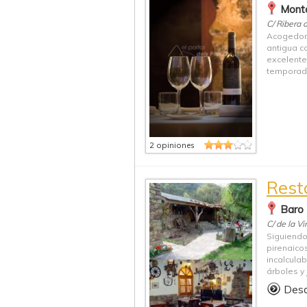
Monta
C/ Ribera 
Acogedor 
antigua ca
excelente
temporada
2 opiniones
Rest
Baro 
C/ de la Vi
Siguiendo 
pirenaico
incalcula
árboles y j
Des