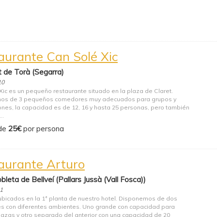
aurante Can Solé Xic
t de Torà (Segarra)
10
Xic es un pequeño restaurante situado en la plaza de Claret.
os de 3 pequeños comedores muy adecuados para grupos y
ones, la capacidad es de 12, 16 y hasta 25 personas, pero también
..
de
25€
por persona
aurante Arturo
bleta de Bellveí (Pallars Jussà (Vall Fosca))
21
bicados en la 1ª planta de nuestro hotel. Disponemos de dos
 con diferentes ambientes. Uno grande con capacidad para
lazas y otro separado del anterior con una capacidad de 20