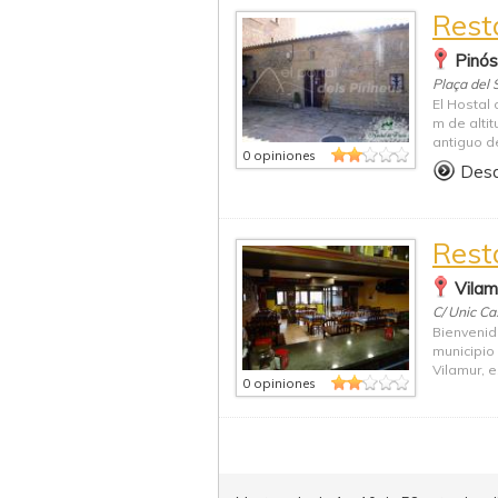
Rest
Pinós
Plaça del S
El Hostal
m de alti
antiguo d
0 opiniones
Des
Rest
Vilam
C/ Unic Ca
Bienvenido
municipio 
Vilamur, e
0 opiniones