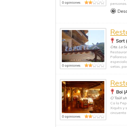
0 opiniones
personas.
Des
Rest
Sort 
Crta. La S
Restaurant
Pallaresa
especiali
0 opiniones
setas, pa
Rest
Boi (
C/ Taüll s/n
Ca la Pep
Xiquès y s
cincuenta
0 opiniones