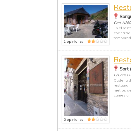
Rest
Sorig
Crta. N26
En el rest
cocina tr
temporada
1 opiniones
Rest
Sort 
C/ Carles P
Cadena de
restauran
metros de
carnes a la
0 opiniones