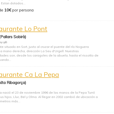
 Estan dotados...
de
10€
por persona
aurante Lo Pont
(Pallars Sobirà)
eu s/n
e situado en Sort, justo al cruzar el puente del río Noguera
 a mano derecha, dirección La Seu d'Urgell. Nuestras
dades son, desde los caragoles de la abuela, hasta el rissotto de
sando...
aurante Ca La Pepa
Alta Ribagorça)
a nació el 23 de noviembre 1996 de las manos de la Pepa Turró
us hijos, Lluc, Bel y Olma. Al llegar en 2002 cambió de ubicación a
 metros más...