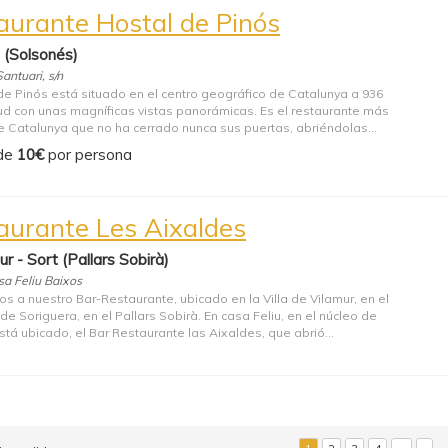
aurante Hostal de Pinós
 (Solsonés)
antuari, s/n
 de Pinós está situado en el centro geográfico de Catalunya a 936
tud con unas magníficas vistas panorámicas. Es el restaurante más
e Catalunya que no ha cerrado nunca sus puertas, abriéndolas...
de
10€
por persona
aurante Les Aixaldes
ur - Sort (Pallars Sobirà)
sa Feliu Baixos
s a nuestro Bar-Restaurante, ubicado en la Villa de Vilamur, en el
de Soriguera, en el Pallars Sobirà. En casa Feliu, en el núcleo de
stá ubicado, el Bar Restaurante las Aixaldes, que abrió...