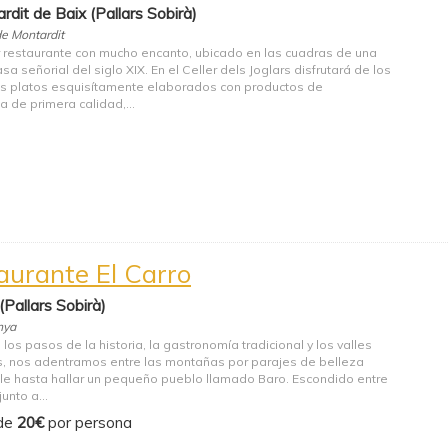
rdit de Baix (Pallars Sobirà)
de Montardit
restaurante con mucho encanto, ubicado en las cuadras de una
sa señorial del siglo XIX. En el Celler dels Joglars disfrutará de los
s platos esquisítamente elaborados con productos de
 de primera calidad,...
aurante El Carro
(Pallars Sobirà)
nya
los pasos de la historia, la gastronomía tradicional y los valles
s, nos adentramos entre las montañas por parajes de belleza
ble hasta hallar un pequeño pueblo llamado Baro. Escondido entre
unto a...
de
20€
por persona