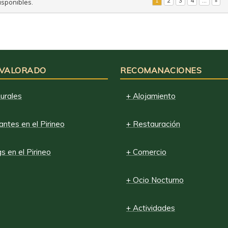
1
2
3
4
...
»
isponibles.
 VALORADO
RECOMANACIONES
urales
+ Alojamiento
ntes en el Pirineo
+ Restauración
 en el Pirineo
+ Comercio
+ Ocio Nocturno
+ Actividades