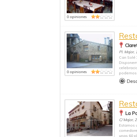
0 opiniones
Rest
Clare
Pl. Major, 
Can Solé 
Disponem
celebraci
0 opiniones
podemos.
Des
Rest
La Po
C/ Major, 
Estamos u
comedores
unas 60 p