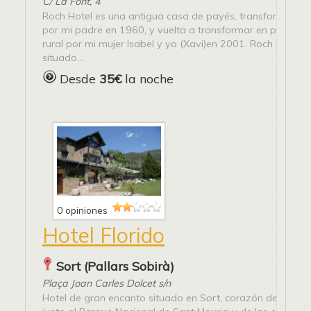
C/ La Font, 4
Roch Hotel es una antigua casa de payés, transformada e
por mi padre en 1960, y vuelta a transformar en pequeño
rural por mi mujer Isabel y yo (Xavi)en 2001. Roch Hotel e
situado...
Desde
35€
la noche
0 opiniones
Hotel Florido
Sort (Pallars Sobirà)
Plaça Joan Carles Dolcet s/n
Hotel de gran encanto situado en Sort, corazón del Pirine