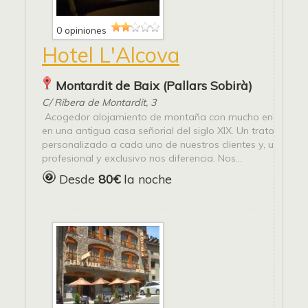
0 opiniones
Hotel L'Alcova
Montardit de Baix (Pallars Sobirà)
C/ Ribera de Montardit, 3
Acogedor alojamiento de montaña con mucho encanto y
en una antigua casa señorial del siglo XIX. Un trato huma
personalizado a cada uno de nuestros clientes y, un servic
profesional y exclusivo nos diferencia. Nos...
Desde
80€
la noche