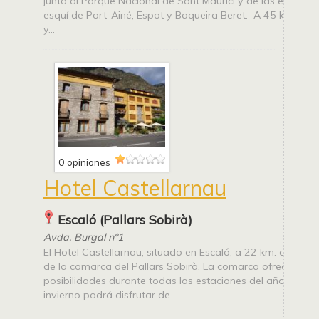
junto al Parque Nacional de Sant Maurici y de las estacio
esquí de Port-Ainé, Espot y Baqueira Beret. A 45 km. de 
y...
0 opiniones
Hotel Castellarnau
Escaló (Pallars Sobirà)
Avda. Burgal nº1
El Hotel Castellarnau, situado en Escaló, a 22 km. de Sort 
de la comarca del Pallars Sobirà. La comarca ofrece gra
posibilidades durante todas las estaciones del año. Duran
invierno podrá disfrutar de...