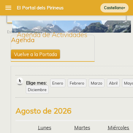
Castellano
Estás en
Portada
/ Agenda
Agenda de Actividades
Agenda
Vuelve a la Portada
Elige mes:
Enero
Febrero
Marzo
Abril
May
Diciembre
Agosto de 2026
Lunes
Martes
Miércoles