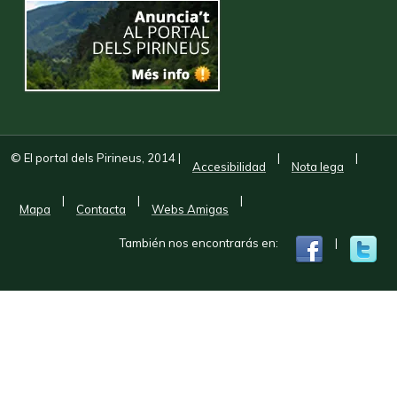
© El portal dels Pirineus, 2014
|
|
|
Accesibilidad
Nota lega
|
|
|
Mapa
Contacta
Webs Amigas
También nos encontrarás en:
|