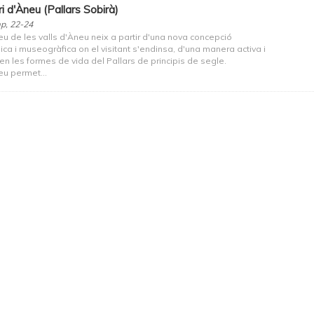
ri d'Àneu (Pallars Sobirà)
p, 22-24
u de les valls d'Àneu neix a partir d'una nova concepció
ca i museogràfica on el visitant s'endinsa, d'una manera activa i
 en les formes de vida del Pallars de principis de segle.
u permet...