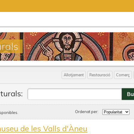
urals
Allotjament
Restauració
Comerç
turals:
Ordenat per:
sponibles.
useu de les Valls d'Àneu