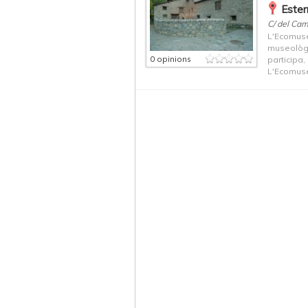
Ester
C/ del Cam
L'Ecomuse
museològi
0 opinions
participa,
L'Ecomuse