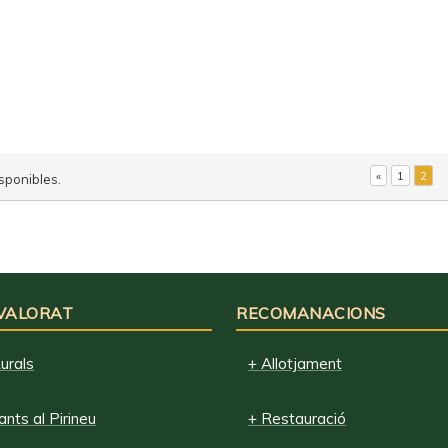
«
1
2
sponibles.
 VALORAT
RECOMANACIONS
urals
+ Allotjament
nts al Pirineu
+ Restauració