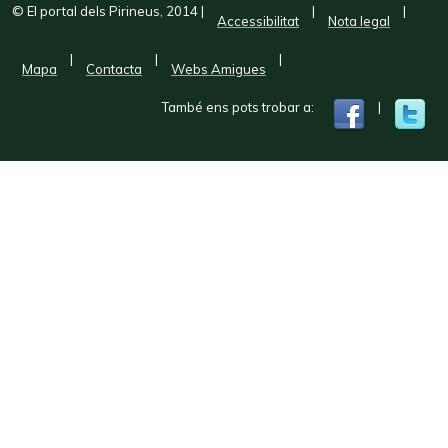
© El portal dels Pirineus, 2014
|
|
|
Accessibilitat
Nota legal
|
|
|
Mapa
Contacta
Webs Amigues
També ens pots trobar a:
|