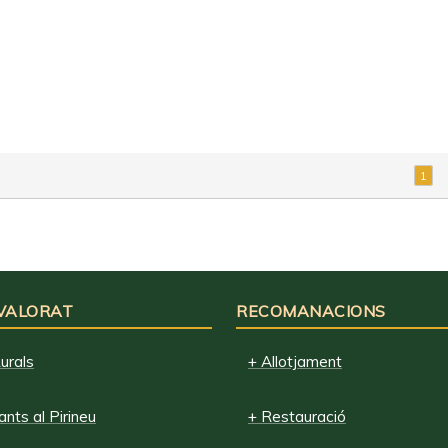
1
 VALORAT
RECOMANACIONS
urals
+ Allotjament
nts al Pirineu
+ Restauració