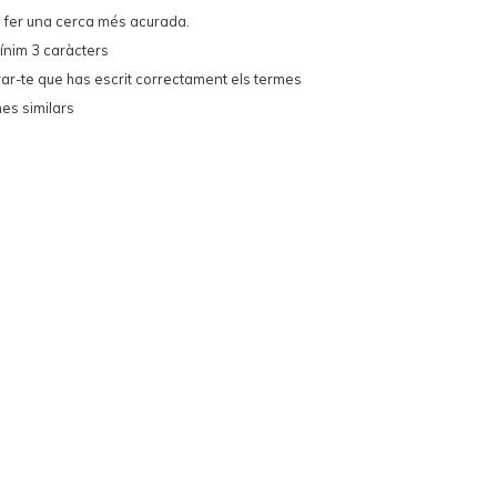
e fer una cerca més acurada.
ínim 3 caràcters
ar-te que has escrit correctament els termes
mes similars