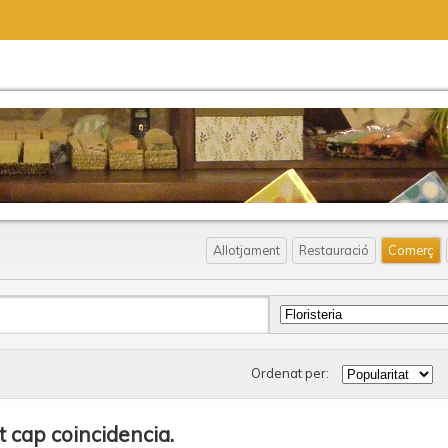
Allotjament
Restauració
Comerç
Ordenat per:
t cap coincidencia.