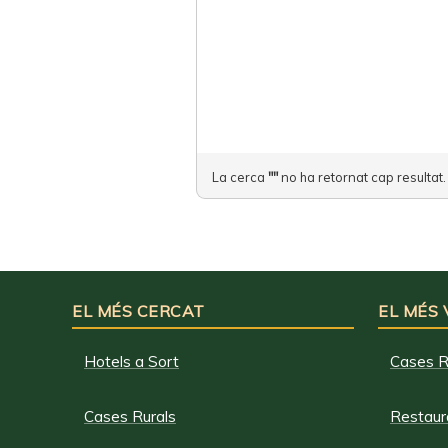
La cerca
""
no ha retornat cap resultat.
EL MÉS CERCAT
EL MÉS
Hotels a Sort
Cases R
Cases Rurals
Restaura