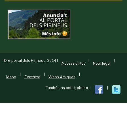
© El portal dels Pirineus, 2014
|
|
|
Accessibilitat
Nota legal
|
|
|
Mapa
Contacta
Webs Amigues
També ens pots trobar a:
|