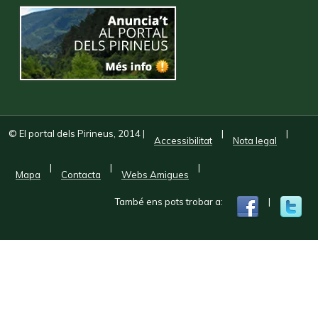
© El portal dels Pirineus, 2014
|
|
|
Accessibilitat
Nota legal
|
|
|
Mapa
Contacta
Webs Amigues
També ens pots trobar a:
|