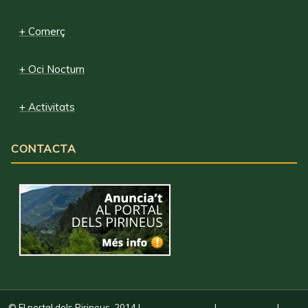
+ Comerç
+ Oci Nocturn
+ Activitats
CONTACTA
© El portal dels Pirineus, 2014
|
|
|