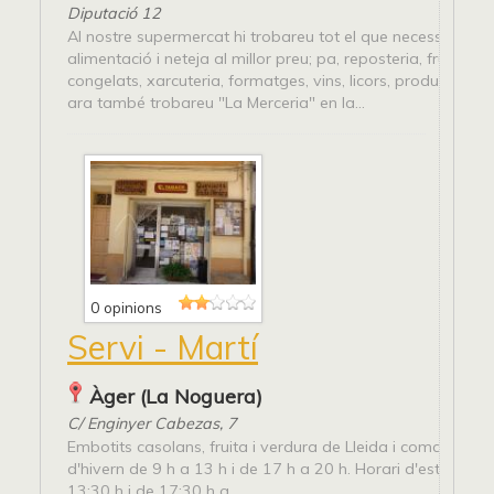
Diputació 12
Al nostre supermercat hi trobareu tot el que necessiteu en
alimentació i neteja al millor preu; pa, reposteria, fruita, ve
congelats, xarcuteria, formatges, vins, licors, productes de 
ara també trobareu "La Merceria" en la...
0 opinions
Servi - Martí
Àger (La Noguera)
C/ Enginyer Cabezas, 7
Embotits casolans, fruita i verdura de Lleida i comarca. Ho
d'hivern de 9 h a 13 h i de 17 h a 20 h. Horari d'estiu de 9
13:30 h i de 17:30 h a...