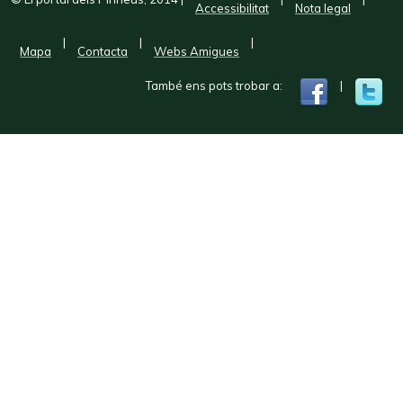
Accessibilitat
Nota legal
|
|
|
Mapa
Contacta
Webs Amigues
També ens pots trobar a:
|