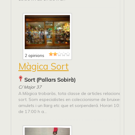
2 opinions
Màgica Sort
Sort (Pallars Sobirà)
C/ Major 37
A Màgica trobaràs, tota classe de articles relacionats am
sort. Som especialistes en coleccionisme de bruixes, follets
amulets i un llarg etc que et sorpenderá. Horari 10:30 h a 
de 17:00 h a...