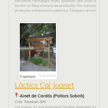
xarcuteria, formatges, fruita, gourmet, vins, licors, llibres,
territori un llarg etcetera de productes. Per suposat ofer
productes d'elaboració pallaresa. Tanquem al novembre...
0 opinions
Làctics Cal Joanet
Ainet de Cardós (Pallars Sobirà)
Crta. Tarascan S/N
Cal Joanet, és una explotació familiar dedicada a la rama