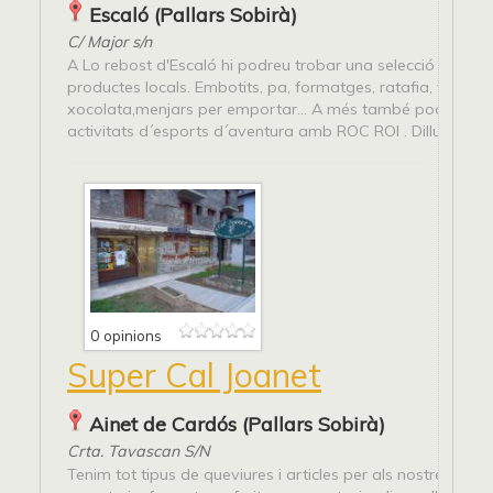
Escaló (Pallars Sobirà)
C/ Major s/n
A Lo rebost d'Escaló hi podreu trobar una selecció dels mil
productes locals. Embotits, pa, formatges, ratafia, vi, oli,
xocolata,menjars per emportar... A més també podreu llo
activitats d´esports d´aventura amb ROC ROI . Dilluns tanca
0 opinions
Super Cal Joanet
Ainet de Cardós (Pallars Sobirà)
Crta. Tavascan S/N
Tenim tot tipus de queviures i articles per als nostres client