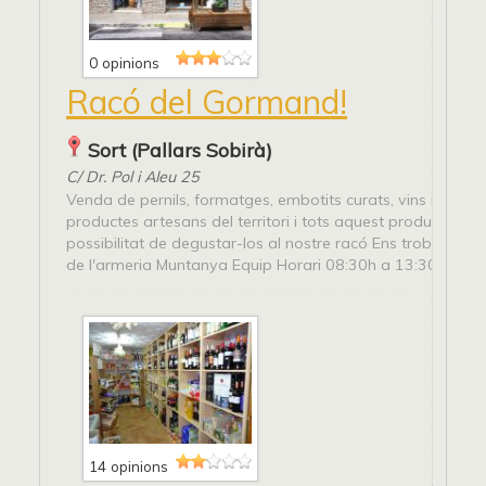
0 opinions
Racó del Gormand!
Sort (Pallars Sobirà)
C/ Dr. Pol i Aleu 25
Venda de pernils, formatges, embotits curats, vins i caves
productes artesans del territori i tots aquest productes ten
possibilitat de degustar-los al nostre racó Ens trobaràs a l'
de l'armeria Muntanya Equip Horari 08:30h a 13:30 i...
14 opinions