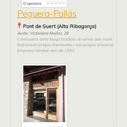
0 opinions
Peguera-Pallás
Pont de Suert (Alta Ribagorça)
Avda. Victoriano Muñoz, 28
Carnisseria amb llarga tradició, al servei dels nostres client
Elaboració pròpia d'embotits i cria pròpia d'animals Fem g
Empresa familiar des de 1992