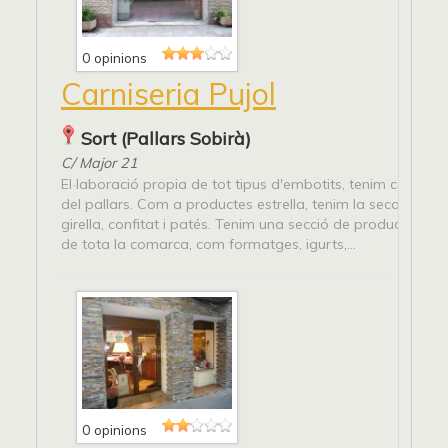
0 opinions
Carniseria Pujol
Sort (Pallars Sobirà)
C/ Major 21
El·laboració propia de tot tipus d'embotits, tenim corder i 
del pallars. Com a productes estrella, tenim la secallona, xo
girella, confitat i patés. Tenim una secció de productes ar
de tota la comarca, com formatges, igurts,...
0 opinions