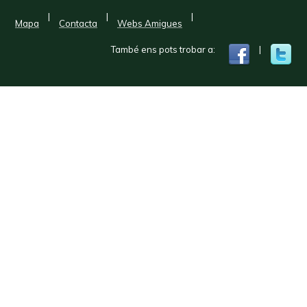
|
|
|
Mapa
Contacta
Webs Amigues
També ens pots trobar a:
|