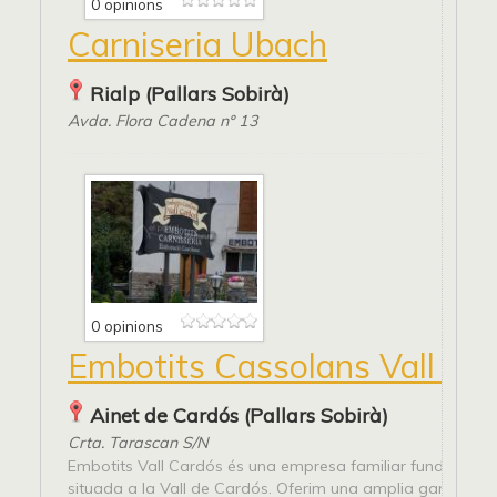
0 opinions
Carniseria Ubach
Rialp (Pallars Sobirà)
Avda. Flora Cadena nº 13
0 opinions
Embotits Cassolans Vall Ca
Ainet de Cardós (Pallars Sobirà)
Crta. Tarascan S/N
Embotits Vall Cardós és una empresa familiar fundada l'
situada a la Vall de Cardós. Oferim una amplia gama d'e