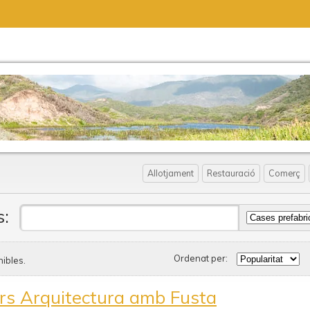
Allotjament
Restauració
Comerç
s:
Ordenat per:
ibles.
ars Arquitectura amb Fusta