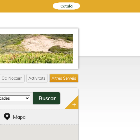
Català
Oci Nocturn
Activitats
Altres Serveis
Mapa