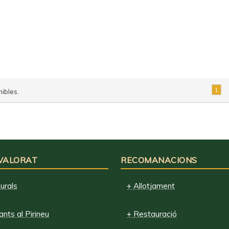
1
ibles.
 VALORAT
RECOMANACIONS
urals
+ Allotjament
nts al Pirineu
+ Restauració