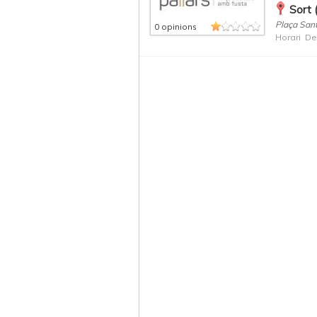
Sort 
Plaça Sant
0 opinions
Horari De